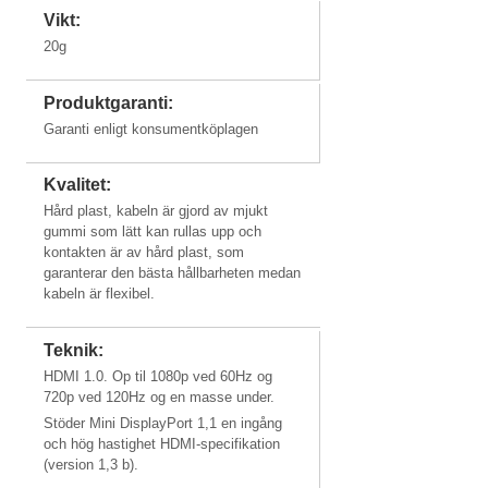
Mac Mini, iPad & PC'er
Vikt:
20g
Produktgaranti:
Garanti enligt konsumentköplagen
Mac Mini
Classic
Kvalitet:
Hård plast, kabeln är gjord av mjukt
gummi som lätt kan rullas upp och
kontakten är av hård plast, som
garanterar den bästa hållbarheten medan
kabeln är flexibel.
Teknik:
HDMI 1.0. Op til 1080p ved 60Hz og
720p ved 120Hz og en masse under.
Stöder Mini DisplayPort 1,1 en ingång
och hög hastighet HDMI-specifikation
(version 1,3 b).