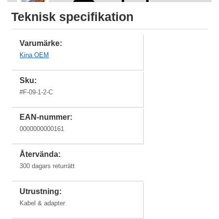
Teknisk specifikation
MacBook Air
13"
MacBook Pro
MacBook Pro
15"
13"
Varumärke:
Kina OEM
iMac
Sku:
#
F-09-1-2-C
EAN-nummer:
iMac 27"
iMac 24"
iMac 24" (M1)
iMac 21,5"
0000000000161
2021
Återvända:
300 dagars returrätt
Utrustning:
iMac 20"
iMac 17"
Kabel & adapter