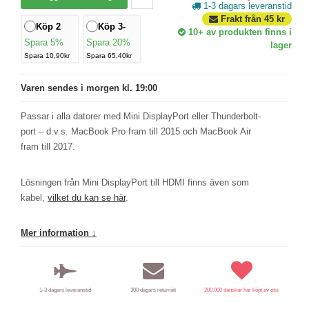
1-3 dagars leveranstid
Frakt från
45
kr
Köp 2
Köp 3-
10+
av produkten finns i
Spara 5%
Spara 20%
lager
Spara 10,90kr
Spara 65,40kr
Varen sendes i morgen kl. 19:00
Passar i alla datorer med Mini DisplayPort eller Thunderbolt-
port – d.v.s. MacBook Pro fram till 2015 och MacBook Air
fram till 2017.
Lösningen från Mini DisplayPort till HDMI finns även som
kabel,
vilket du kan se här
.
Mer information ↓
1-3 dagars leveranstid
300 dagars returrätt
200.000 danskar har köpt av oss