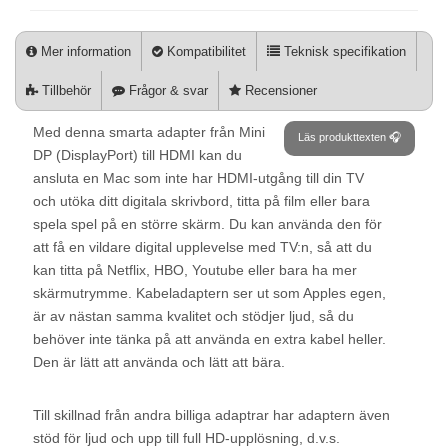
Mer information
Kompatibilitet
Teknisk specifikation
Tillbehör
Frågor & svar
Recensioner
Med denna smarta adapter från Mini
Läs produkttexten 🎧
DP (DisplayPort) till HDMI kan du
ansluta en Mac som inte har HDMI-utgång till din TV
och utöka ditt digitala skrivbord, titta på film eller bara
spela spel på en större skärm. Du kan använda den för
att få en vildare digital upplevelse med TV:n, så att du
kan titta på Netflix, HBO, Youtube eller bara ha mer
skärmutrymme. Kabeladaptern ser ut som Apples egen,
är av nästan samma kvalitet och stödjer ljud, så du
behöver inte tänka på att använda en extra kabel heller.
Den är lätt att använda och lätt att bära.
Till skillnad från andra billiga adaptrar har adaptern även
stöd för ljud och upp till full HD-upplösning, d.v.s.