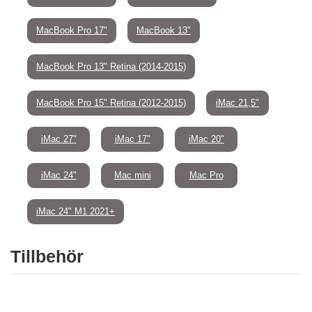
MacBook Pro 17"
MacBook 13"
MacBook Pro 13" Retina (2014-2015)
MacBook Pro 15" Retina (2012-2015)
iMac 21,5"
iMac 27"
iMac 17"
iMac 20"
iMac 24"
Mac mini
Mac Pro
iMac 24" M1 2021+
Tillbehör