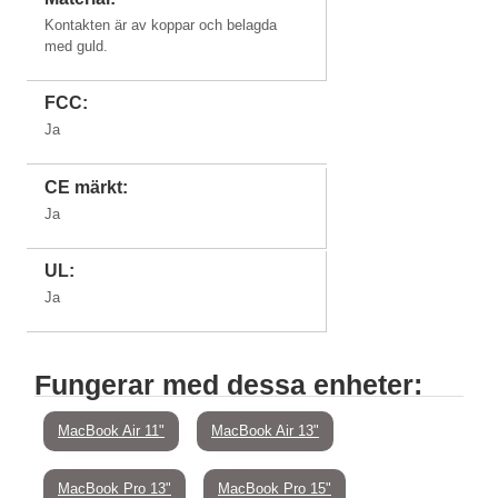
Kontakten är av koppar och belagda
med guld.
FCC:
Ja
CE märkt:
Ja
UL:
Ja
Fungerar med dessa enheter:
MacBook Air 11"
MacBook Air 13"
MacBook Pro 13"
MacBook Pro 15"