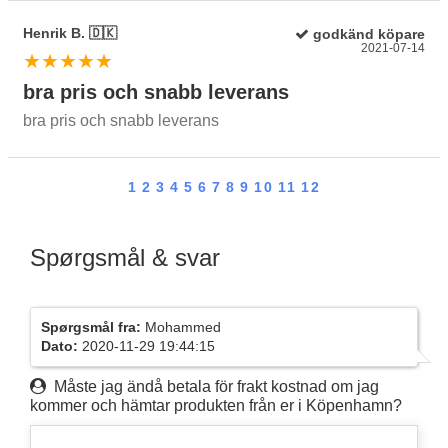
Henrik B. 🇩🇰
godkänd köpare
2021-07-14
★★★★★
bra pris och snabb leverans
bra pris och snabb leverans
1
2
3
4
5
6
7
8
9
10
11
12
Spørgsmål & svar
Spørgsmål fra:
Mohammed
Dato:
2020-11-29 19:44:15
Måste jag ändå betala för frakt kostnad om jag
kommer och hämtar produkten från er i Köpenhamn?