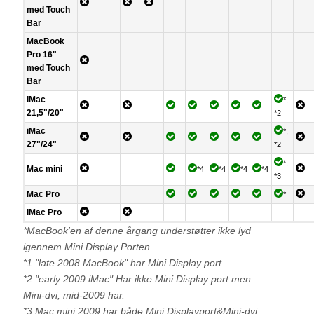
med
Touch
Bar
MacBook
Pro 16"
med
Touch
Bar
iMac
*,
21,5"/20"
*2
iMac
*,
27"/24"
*2
*,
Mac mini
*4
*4
*4
*4
*3
Mac Pro
*
iMac Pro
*MacBook'en af denne årgang understøtter ikke lyd
igennem Mini Display Porten.
*1 "late 2008 MacBook" har Mini Display port.
*2 "early 2009 iMac" Har ikke Mini Display port men
Mini-dvi, mid-2009 har.
*3 Mac mini 2009 har både Mini Displayport&Mini-dvi