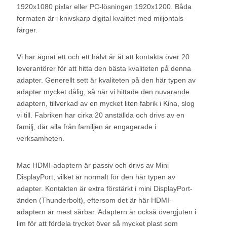
1920x1080 pixlar eller PC-lösningen 1920x1200. Båda
formaten är i knivskarp digital kvalitet med miljontals
färger.
Vi har ägnat ett och ett halvt år åt att kontakta över 20
leverantörer för att hitta den bästa kvaliteten på denna
adapter. Generellt sett är kvaliteten på den här typen av
adapter mycket dålig, så när vi hittade den nuvarande
adaptern, tillverkad av en mycket liten fabrik i Kina, slog
vi till. Fabriken har cirka 20 anställda och drivs av en
familj, där alla från familjen är engagerade i
verksamheten.
Mac HDMI-adaptern är passiv och drivs av Mini
DisplayPort, vilket är normalt för den här typen av
adapter. Kontakten är extra förstärkt i mini DisplayPort-
änden (Thunderbolt), eftersom det är här HDMI-
adaptern är mest sårbar. Adaptern är också övergjuten i
lim för att fördela trycket över så mycket plast som