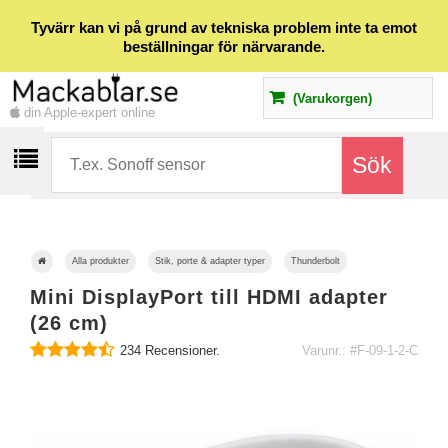
Tyvärr kan vi på grund av tekniska problem inte ta emot
beställningar för närvarande.
(Varukorgen)
din Apple-expert online
Alla produkter
Stik, porte & adapter typer
Thunderbolt
Mini DisplayPort till HDMI adapter
(26 cm)
234
Recensioner.
Varunr.: #F-09-1-2-C