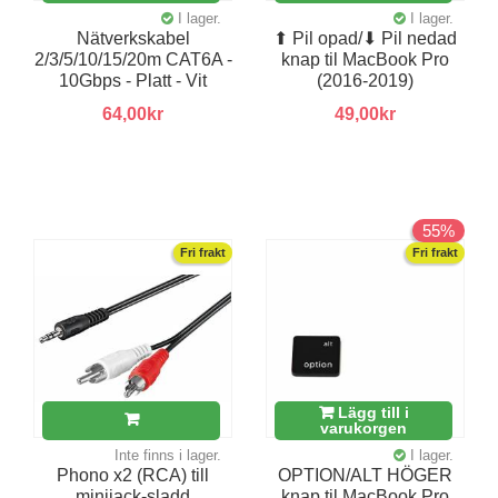
I lager.
I lager.
Nätverkskabel
⬆︎ Pil opad/⬇︎ Pil nedad
2/3/5/10/15/20m CAT6A -
knap til MacBook Pro
10Gbps - Platt - Vit
(2016-2019)
64,00kr
49,00kr
55%
Fri frakt
Fri frakt
Lägg till i
varukorgen
Inte finns i lager.
I lager.
Phono x2 (RCA) till
OPTION/ALT HÖGER
minijack-sladd
knap til MacBook Pro