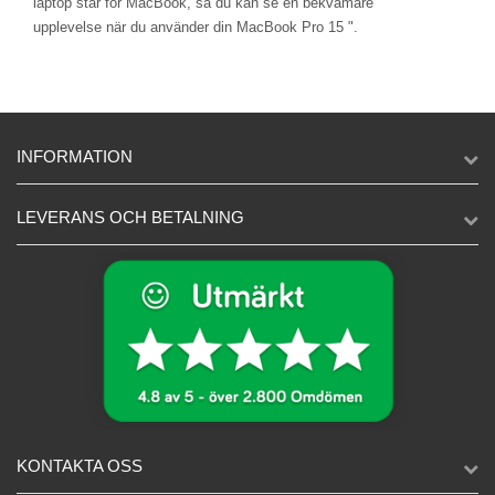
laptop står för MacBook, så du kan se en bekvämare
upplevelse när du använder din MacBook Pro 15 ".
INFORMATION
LEVERANS OCH BETALNING
KONTAKTA OSS