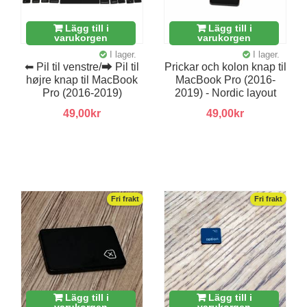
Lägg till i
Lägg till i
varukorgen
varukorgen
I lager.
I lager.
⬅︎ Pil til venstre/⮕ Pil til
Prickar och kolon knap til
højre knap til MacBook
MacBook Pro (2016-
Pro (2016-2019)
2019) - Nordic layout
49,00kr
49,00kr
Fri frakt
Fri frakt
Lägg till i
Lägg till i
varukorgen
varukorgen