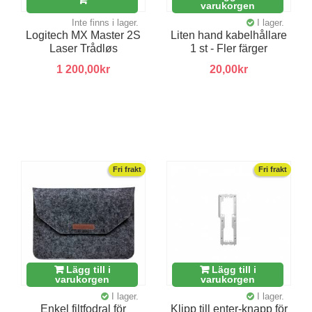
varukorgen
Inte finns i lager.
I lager.
Logitech MX Master 2S
Liten hand kabelhållare
Laser Trådløs
1 st - Fler färger
1 200,00kr
20,00kr
Fri frakt
Fri frakt
Lägg till i
Lägg till i
varukorgen
varukorgen
I lager.
I lager.
Enkel filtfodral för
Klipp till enter-knapp för