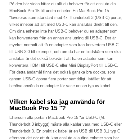
På den här sidan hittar du allt du behöver för att ansluta din
MacBook Pro 15 till andra enheter. En MacBook Pro 15
"levereras som standard med 4x Thunderbolt 3 (USB-C)-portar,
vilket innebär att allt med USB-C kan anslutas direkt till den.
Om dina enheter inte har USB-C behöver du en adapter som
kan konverteras från en annan anslutning till USB-C. Det är
mycket normalt att få en adapter som kan konvertera USB-C
till USB 3,0 till exempel, och om du har en bildskärm som ska
anslutas är det också bekvämt att ha en adapter som kan
konvertera HDMI till USB-C eller Mini DisplayPort till USB-C.
För detta ändamål finns det också ganska bra dockor, som
genom USB-C öppna flera portar samtidigt, istället för att
behöva använda en adapter för varje annan typ av kabel.
Vilken kabel ska jag använda för
MacBook Pro 15 "?
Eftersom alla portar i MacBook Pro 15 "är USB-C (M.
Thunderbolt 3 inbyggt) måste alla kablar vara med USB-C eller
Thunderbolt 3. En praktisk kabel är en USB till USB 3,1 typ C
eftersom det gör att du kan ansluta alla dina enheter som har