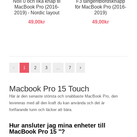
Noll 0 och lika knap til
F3 tangentbordsknapp
MacBook Pro (2016-
för MacBook Pro (2016-
2019) - Nordic layout
2019)
49,00kr
49,00kr
1
2
3
...
7
Macbook Pro 15 Touch
Här är den senaste största och snabbaste MacBook Pro, den
levereras med all den kraft du kan använda och det är
fortfarande tunn och läcker att bära.
Hur ansluter jag mina enheter till
MacBook Pro 15 "?