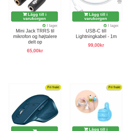
Lägg till i
Lägg till i
varukorgen
varukorgen
I lager.
I lager.
Mini Jack TRRS til
USB-C till
mikrofon og højtalere
Lightningkabel - 1m
delt op
99,00kr
65,00kr
Fri frakt
Fri frakt
Lägg till i