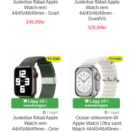
Justerbar flätad Apple
Justerbar flätad Apple
Watch-rem
Watch-rem
44/45/46/49mm - Svart
44/45/46/49mm -
Svart/Vit
245,00kr
329,00kr
Fri frakt
Fri frakt
Lägg till i
Lägg till i
varukorgen
varukorgen
I lager.
I lager.
Justerbar flätad Apple
Ocean silikonrem till
Watch-rem
Apple Watch Ultra samt
44/45/46/49mm - Grön
Watch 44/45/46/49mm -