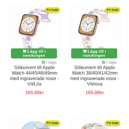
Fri frakt
Fri frakt
Lägg till i
Lägg till i
varukorgen
varukorgen
I lager.
I lager.
Silikonrem till Apple
Silikonrem till Apple
Watch 44/45/46/49mm
Watch 38/40/41/42mm
med ingraverade rosor -
med ingraverade rosor -
Vit/Lila
Vit/rosa
165,00kr
165,00kr
Fri frakt
Fri frakt