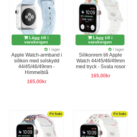
Lägg till i
Lägg till i
varukorgen
varukorgen
I lager.
I lager.
Apple Watch-armband i
Silikonrem till Apple
silikon med solskydd
Watch 44/45/46/49mm
44/45/46/49mm -
med tryck - Svala rosor
Himmelblå
165,00kr
165,00kr
Fri frakt
Fri frakt