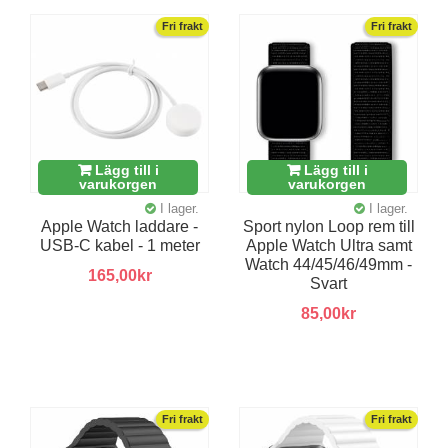
Fri frakt
Fri frakt
Lägg till i
Lägg till i
varukorgen
varukorgen
I lager.
I lager.
Apple Watch laddare -
Sport nylon Loop rem till
USB-C kabel - 1 meter
Apple Watch Ultra samt
Watch 44/45/46/49mm -
165,00kr
Svart
85,00kr
Fri frakt
Fri frakt