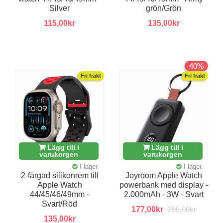
Silver
grön/Grön
115,00kr
135,00kr
40%
Fri frakt
Fri frakt
Lägg till i
Lägg till i
varukorgen
varukorgen
I lager.
I lager.
2-färgad silikonrem till
Joyroom Apple Watch
Apple Watch
powerbank med display -
44/45/46/49mm -
2.000mAh - 3W - Svart
Svart/Röd
177,00kr
295,00kr
135,00kr