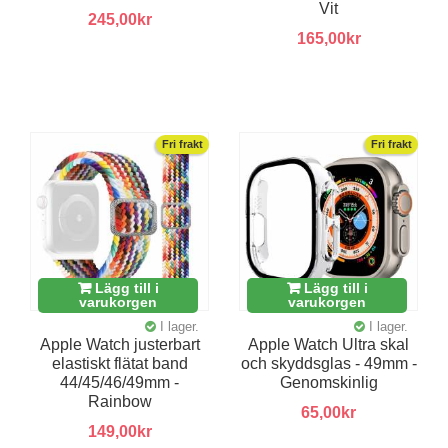
Vit
245,00kr
165,00kr
Fri frakt
Fri frakt
Lägg till i
Lägg till i
varukorgen
varukorgen
I lager.
I lager.
Apple Watch justerbart
Apple Watch Ultra skal
elastiskt flätat band
och skyddsglas - 49mm -
44/45/46/49mm -
Genomskinlig
Rainbow
65,00kr
149,00kr