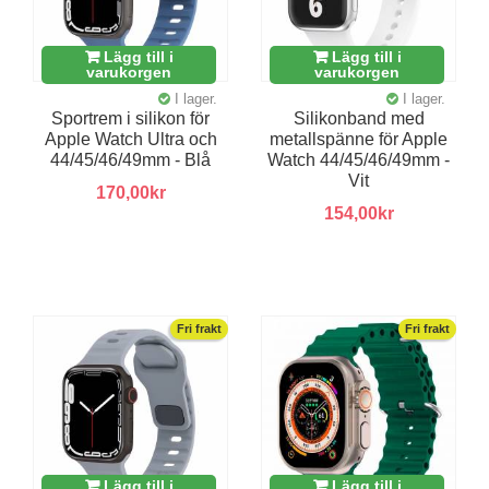
Lägg till i
Lägg till i
varukorgen
varukorgen
I lager.
I lager.
Sportrem i silikon för
Silikonband med
Apple Watch Ultra och
metallspänne för Apple
44/45/46/49mm - Blå
Watch 44/45/46/49mm -
Vit
170,00kr
154,00kr
Fri frakt
Fri frakt
Lägg till i
Lägg till i