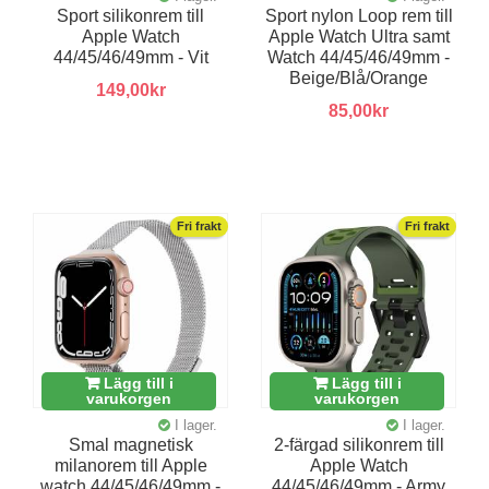
Sport silikonrem till
Sport nylon Loop rem till
Apple Watch
Apple Watch Ultra samt
44/45/46/49mm - Vit
Watch 44/45/46/49mm -
Beige/Blå/Orange
149,00kr
85,00kr
Fri frakt
Fri frakt
Lägg till i
Lägg till i
varukorgen
varukorgen
I lager.
I lager.
Smal magnetisk
2-färgad silikonrem till
milanorem till Apple
Apple Watch
watch 44/45/46/49mm -
44/45/46/49mm - Army