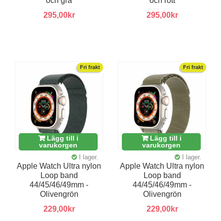
och grå
och rött
295,00kr
295,00kr
Fri frakt
Fri frakt
Lägg till i
Lägg till i
varukorgen
varukorgen
I lager.
I lager.
Apple Watch Ultra nylon
Apple Watch Ultra nylon
Loop band
Loop band
44/45/46/49mm -
44/45/46/49mm -
Olivengrön
Olivengrön
229,00kr
229,00kr