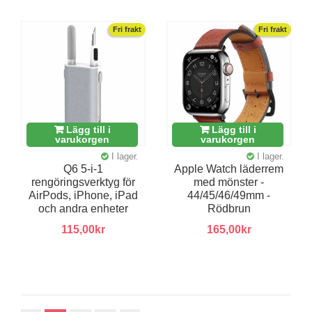
Fri frakt
Fri frakt
Lägg till i
Lägg till i
varukorgen
varukorgen
I lager.
I lager.
Q6 5-i-1
Apple Watch läderrem
rengöringsverktyg för
med mönster -
AirPods, iPhone, iPad
44/45/46/49mm -
och andra enheter
Rödbrun
115,00kr
165,00kr