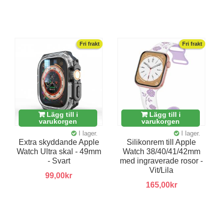
Fri frakt
Fri frakt
Lägg till i
Lägg till i
varukorgen
varukorgen
I lager.
I lager.
Extra skyddande Apple
Silikonrem till Apple
Watch Ultra skal - 49mm
Watch 38/40/41/42mm
- Svart
med ingraverade rosor -
Vit/Lila
99,00kr
165,00kr