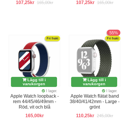
107,25kr
165,00kr
107,25kr
165,00kr
55%
Fri frakt
Fri frakt
Lägg till i
Lägg till i
varukorgen
varukorgen
I lager.
I lager.
Apple Watch loopback -
Apple Watch flätat band
rem 44/45/46/49mm -
38/40/41/42mm - Large -
Röd, vit och blå
grönt
165,00kr
110,25kr
245,00kr