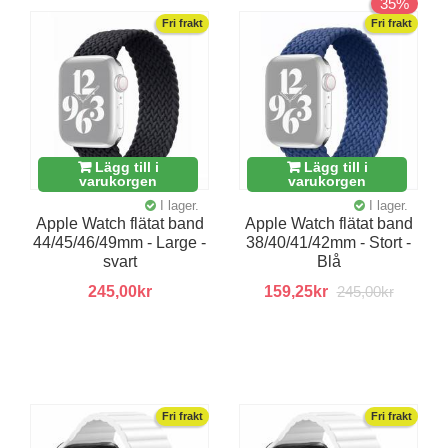
35%
Fri frakt
Fri frakt
Lägg till i
Lägg till i
varukorgen
varukorgen
I lager.
I lager.
Apple Watch flätat band
Apple Watch flätat band
44/45/46/49mm - Large -
38/40/41/42mm - Stort -
svart
Blå
245,00kr
159,25kr
245,00kr
Fri frakt
Fri frakt