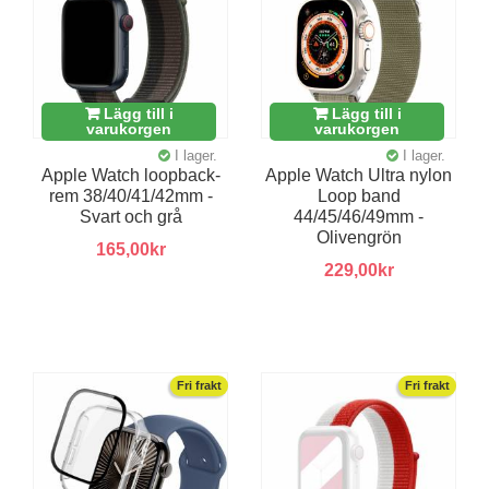
Lägg till i
Lägg till i
varukorgen
varukorgen
I lager.
I lager.
Apple Watch loopback-
Apple Watch Ultra nylon
rem 38/40/41/42mm -
Loop band
Svart och grå
44/45/46/49mm -
Olivengrön
165,00kr
229,00kr
Fri frakt
Fri frakt