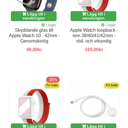
Lägg till i
Lägg till i
varukorgen
varukorgen
I lager.
I lager.
Skyddande glas till
Apple Watch loopback -
Apple Watch 10 - 42mm -
rem 38/40/41/42mm -
Genomskinlig
röd- och vitrandig
49,00kr
165,00kr
35%
Fri frakt
Fri frakt
Lägg till i
Lägg till i