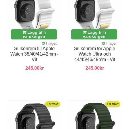
Lägg till i
Lägg till i
varukorgen
varukorgen
I lager.
I lager.
Silikonrem till Apple
Silikonrem för Apple
Watch 38/40/41/42mm -
Watch Ultra och
Vit
44/45/46/49mm - Vit
245,00kr
245,00kr
Fri frakt
Fri frakt