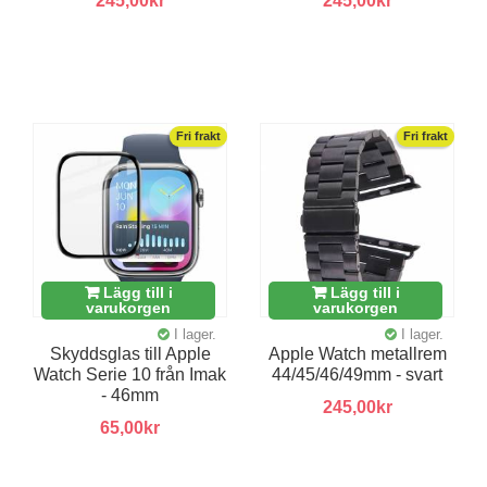
245,00kr
245,00kr
Fri frakt
Fri frakt
Lägg till i
Lägg till i
varukorgen
varukorgen
I lager.
I lager.
Skyddsglas till Apple
Apple Watch metallrem
Watch Serie 10 från Imak
44/45/46/49mm - svart
- 46mm
245,00kr
65,00kr