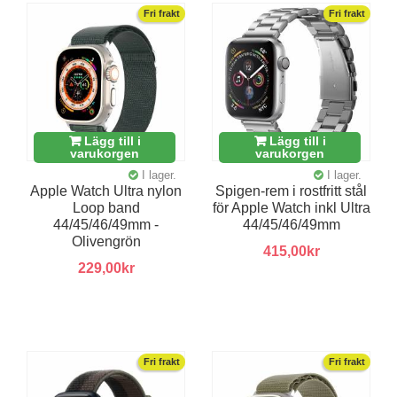
Fri frakt
Fri frakt
Lägg till i
Lägg till i
varukorgen
varukorgen
I lager.
I lager.
Apple Watch Ultra nylon
Spigen-rem i rostfritt stål
Loop band
för Apple Watch inkl Ultra
44/45/46/49mm -
44/45/46/49mm
Olivengrön
415,00kr
229,00kr
Fri frakt
Fri frakt