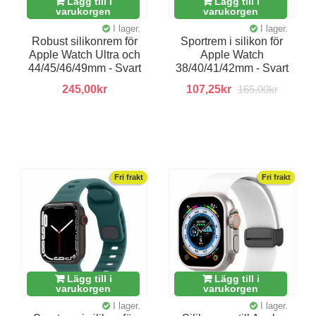
Lägg till i
Lägg till i
varukorgen
varukorgen
I lager.
I lager.
Robust silikonrem för
Sportrem i silikon för
Apple Watch Ultra och
Apple Watch
44/45/46/49mm - Svart
38/40/41/42mm - Svart
245,00kr
107,25kr
165,00kr
Fri frakt
Fri frakt
Lägg till i
Lägg till i
varukorgen
varukorgen
I lager.
I lager.