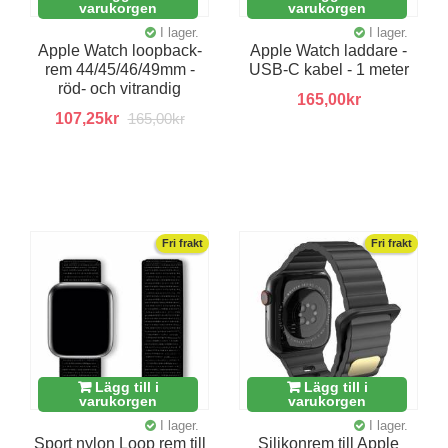
varukorgen
varukorgen
I lager.
I lager.
Apple Watch loopback-
Apple Watch laddare -
rem 44/45/46/49mm -
USB-C kabel - 1 meter
röd- och vitrandig
165,00kr
107,25kr
165,00kr
Fri frakt
Fri frakt
Lägg till i
Lägg till i
varukorgen
varukorgen
I lager.
I lager.
Sport nylon Loop rem till
Silikonrem till Apple