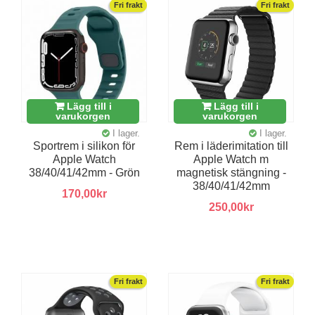
Fri frakt
Fri frakt
Lägg till i
Lägg till i
varukorgen
varukorgen
I lager.
I lager.
Sportrem i silikon för
Rem i läderimitation till
Apple Watch
Apple Watch m
38/40/41/42mm - Grön
magnetisk stängning -
38/40/41/42mm
170,00kr
250,00kr
Fri frakt
Fri frakt