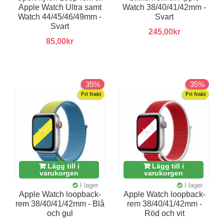
Apple Watch Ultra samt
Watch 38/40/41/42mm -
Watch 44/45/46/49mm -
Svart
Svart
245,00kr
85,00kr
35%
35%
Fri frakt
Fri frakt
Lägg till i
Lägg till i
varukorgen
varukorgen
I lager.
I lager.
Apple Watch loopback-
Apple Watch loopback-
rem 38/40/41/42mm - Blå
rem 38/40/41/42mm -
och gul
Röd och vit