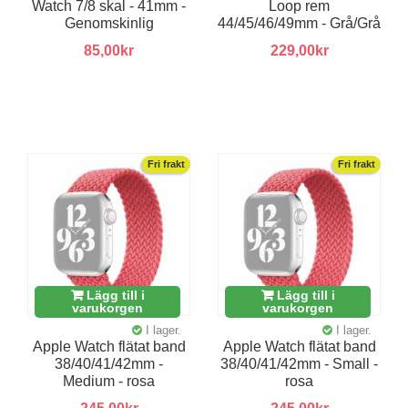
Watch 7/8 skal - 41mm -
Loop rem
Genomskinlig
44/45/46/49mm - Grå/Grå
85,00kr
229,00kr
Fri frakt
Fri frakt
Lägg till i
Lägg till i
varukorgen
varukorgen
I lager.
I lager.
Apple Watch flätat band
Apple Watch flätat band
38/40/41/42mm -
38/40/41/42mm - Small -
Medium - rosa
rosa