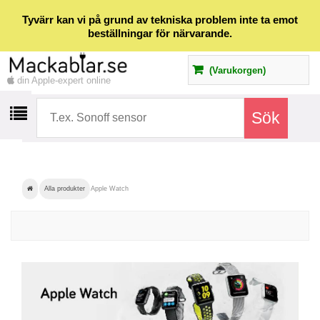
Tyvärr kan vi på grund av tekniska problem inte ta emot
beställningar för närvarande.
(Varukorgen)
din Apple-expert online
Alla produkter
Apple Watch