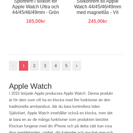
Sportrem i silikon för
Silikonrem till Apple
Apple Watch Ultra och
Watch 44/45/46/49mm
44/45/46/49mm - Grön
med magnetlås - Vit
165,00kr
245,00kr
1
2
3
4
5
Apple Watch
I 2015 började Apple producera Apple Watch. Denna produkt
är för dem som vill ha en klocka med fler funktioner än den
traditionella armbandsur, där du bara kontrollera tiden.
Självklart, Apple Watch innehåller också en klocka, men det
är bara en av de många funktioner som produkten besitter.
Klockan fungerar med din iPhone och på detta sätt kan visa
dina meddelanden, vädret, din kalender och mycket mer-och