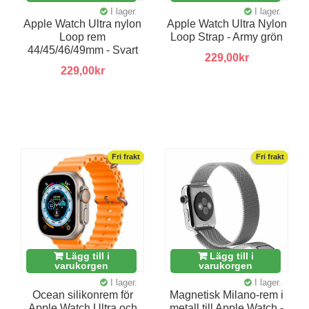
I lager.
I lager.
Apple Watch Ultra nylon
Apple Watch Ultra Nylon
Loop rem
Loop Strap - Army grön
44/45/46/49mm - Svart
229,00kr
229,00kr
Fri frakt
Fri frakt
Lägg till i
Lägg till i
varukorgen
varukorgen
I lager.
I lager.
Ocean silikonrem för
Magnetisk Milano-rem i
Apple Watch Ultra och
metall till Apple Watch -