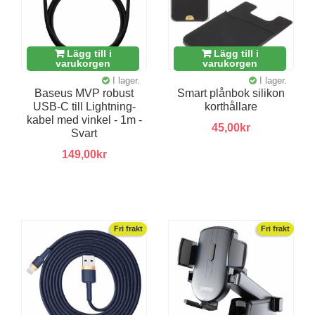
Lägg till i
Lägg till i
varukorgen
varukorgen
I lager.
I lager.
Baseus MVP robust
Smart plånbok silikon
USB-C till Lightning-
korthållare
kabel med vinkel - 1m -
45,00kr
Svart
149,00kr
Fri frakt
Fri frakt