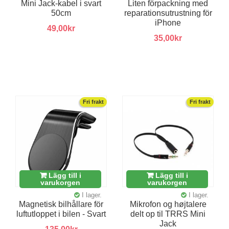
Mini Jack-kabel i svart
Liten förpackning med
50cm
reparationsutrustning för
iPhone
49,00kr
35,00kr
Fri frakt
Fri frakt
Lägg till i
Lägg till i
varukorgen
varukorgen
I lager.
I lager.
Magnetisk bilhållare för
Mikrofon og højtalere
luftutloppet i bilen - Svart
delt op til TRRS Mini
Jack