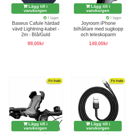
Lägg till i
Lägg till i
varukorgen
varukorgen
I lager.
I lager.
Baseus Cafule härdad
Joyroom iPhone
vävd Lightning-kabel -
bilhållare med sugkopp
2m - Blå/Guld
och teleskoparm
99,00kr
149,00kr
Fri frakt
Fri frakt
Lägg till i
Lägg till i
varukorgen
varukorgen