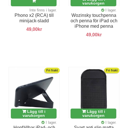
varukorgen
Inte finns i lager.
I lager.
Phono x2 (RCA) till
Wozinsky touchpenna
minijack-sladd
och penna för iPad och
iPhone med penna
49,00kr
49,00kr
Fri frakt
Fri frakt
Lägg till i
Lägg till i
varukorgen
varukorgen
I lager.
I lager.
Hopfällbar iPad- och
Svart anti slip matta