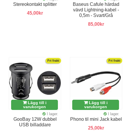
Stereokontakt splitter
Baseus Cafule härdad
vävd Lightning-kabel -
45,00kr
0,5m - Svart/Grå
85,00kr
Fri frakt
Fri frakt
Lägg till i
Lägg till i
varukorgen
varukorgen
I lager.
I lager.
GooBay 12W dubbel
Phono til mini Jack kabel
USB billaddare
25,00kr