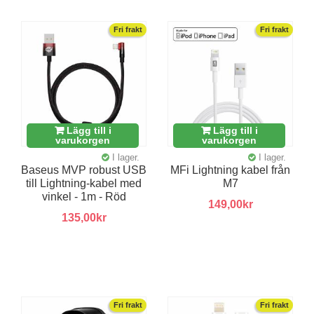
Fri frakt
Fri frakt
Lägg till i
Lägg till i
varukorgen
varukorgen
I lager.
I lager.
Baseus MVP robust USB
MFi Lightning kabel från
till Lightning-kabel med
M7
vinkel - 1m - Röd
149,00kr
135,00kr
Fri frakt
Fri frakt