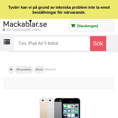
Tyvärr kan vi på grund av tekniska problem inte ta emot
beställningar för närvarande.
(Varukorgen)
din Apple-expert online
Alla produkter
Iphone
iPhone 5s