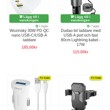
Lägg till i
Lägg till i
varukorgen
varukorgen
I lager.
I lager.
Wozinsky 30W PD QC
Dudao bil laddare med
nano USB-C/USB-A
USB-A port och fast
laddare
80cm Lightning kabel -
17W
185,00kr
115,00kr
Fri frakt
Fri frakt