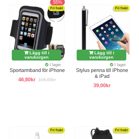
55%
Fri frakt
Fri frakt
Lägg till i
Lägg till i
varukorgen
varukorgen
I lager.
I lager.
Sportarmband för iPhone
Stylus penna till iPhone
& iPad
46,80kr
104,00kr
39,00kr
Fri frakt
Fri frakt