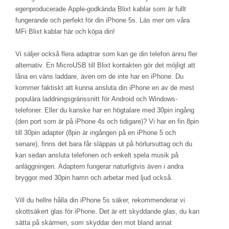
egenproducerade Apple-godkända Blixt kablar som är fullt
fungerande och perfekt för din iPhone 5s. Läs mer om våra
MFi Blixt kablar här och köpa din!
Vi säljer också flera adaptrar som kan ge din telefon ännu fler
alternativ. En MicroUSB till Blixt kontakten gör det möjligt att
låna en väns laddare, även om de inte har en iPhone. Du
kommer faktiskt att kunna ansluta din iPhone en av de mest
populära laddningsgränssnitt för Android och Windows-
telefoner. Eller du kanske har en högtalare med 30pin ingång
(den port som är på iPhone 4s och tidigare)? Vi har en fin 8pin
till 30pin adapter (8pin är ingången på en iPhone 5 och
senare), finns det bara får släppas ut på hörlursuttag och du
kan sedan ansluta telefonen och enkelt spela musik på
anläggningen. Adaptern fungerar naturligtvis även i andra
bryggor med 30pin hamn och arbetar med ljud också.
Vill du hellre hålla din iPhone 5s säker, rekommenderar vi
skottsäkert glas för iPhone. Det är ett skyddande glas, du kan
sätta på skärmen, som skyddar den mot bland annat