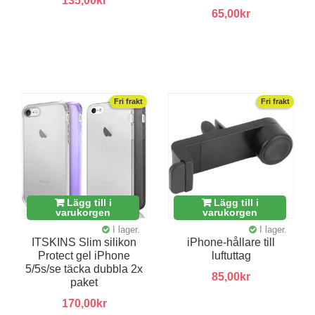
135,00kr
65,00kr
Fri frakt
Fri frakt
Lägg till i
Lägg till i
varukorgen
varukorgen
I lager.
I lager.
ITSKINS Slim silikon
iPhone-hållare till
Protect gel iPhone
luftuttag
5/5s/se täcka dubbla 2x
85,00kr
paket
170,00kr