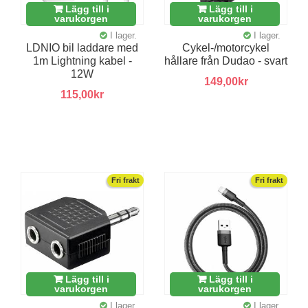
Lägg till i
Lägg till i
varukorgen
varukorgen
I lager.
I lager.
LDNIO bil laddare med
Cykel-/motorcykel
1m Lightning kabel -
hållare från Dudao - svart
12W
149,00kr
115,00kr
Fri frakt
Fri frakt
Lägg till i
Lägg till i
varukorgen
varukorgen
I lager.
I lager.