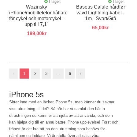
I lager.
I lager.
Wozinsky
Baseus Cafule hårdfør
iPhone/mobiltelefonhållare
vävd Lightning-kabel -
för cykel och motorcykel -
1m - Svart/Grå
upp till 7,1"
65,00kr
199,00kr
1
2
3
...
6
iPhone 5s
Sitter inne med en läcker iPhone 5s, men känner du saknar
viss utrustning till det? Så här har vi samlat den bästa
utrustningen du kommer att njuta av att använda, och som
kan hjälpa dig till en ännu bättre iPhone upplevelse! Först och
främst är det bra att ha den utrustning som behövs för -
nämligen en laddare. Vi är stolta över att sälja våra