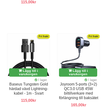
115,00kr
Fri frakt
Fri frakt
Lägg till i
Lägg till i
varukorgen
varukorgen
I lager.
I lager.
Baseus Tungsten Gold
Joyroom 5-ports (3+2)
härdad vävd Lightning-
QC3.0 USB 45W
kabel - 1m - Svart
biltillverkare med
förlängning till baksätet
115,00kr
165,00kr