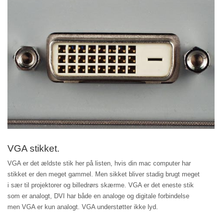
VGA stikket.
VGA er det ældste stik her på listen, hvis din mac computer har
stikket er den meget gammel. Men sikket bliver stadig brugt meget
i sær til projektorer og billedrørs skærme. VGA er det eneste stik
som er analogt, DVI har både en analoge og digitale forbindelse
men VGA er kun analogt. VGA understøtter ikke lyd.