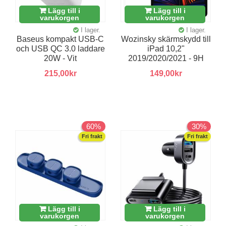
Lägg till i
Lägg till i
varukorgen
varukorgen
I lager.
I lager.
Baseus kompakt USB-C
Wozinsky skärmskydd till
och USB QC 3.0 laddare
iPad 10,2"
20W - Vit
2019/2020/2021 - 9H
215,00kr
149,00kr
60%
30%
Fri frakt
Fri frakt
Lägg till i
Lägg till i
varukorgen
varukorgen