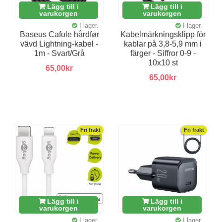
Lägg till i
Lägg till i
varukorgen
varukorgen
I lager.
I lager.
Baseus Cafule hårdfør
Kabelmärkningsklipp för
vävd Lightning-kabel -
kablar på 3,8-5,9 mm i
1m - Svart/Grå
färger - Siffror 0-9 -
10x10 st
65,00kr
65,00kr
Fri frakt
Fri frakt
Lägg till i
Lägg till i
varukorgen
varukorgen
I lager.
I lager.