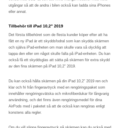
utgångar så att de andra i bilen också kan ladda sina iPhones
eller annat.
Tillbehör till iPad 10,2" 2019
Det första tillbehöret som de flesta kunder köper efter att ha
fått en ny iPad är ett skyddsfodral som kan skydda skärmen
och själva iPad-enheten om man skulle vara så olycklig att
tappa den eller om något skulle falla på iPad-enheten. Du kan
också få ett skyddsglas att sätta på skärmen för extra skydd
av den fina skärmen på iPad 10,2" 2019.
Du kan också hålla skärmen på din iPad 10,2" 2019 ren och
klar och fri från fingeravtryck med en rengöringspaket som
innehåller rengöringsvätska och mikrofiberdukar för långvarig
användning, och det finns även rengöringsmedel för dina
AirPods med i paketet så att de också kan rengöras enligt
konstens alla regler.
Om du vill slippa fingeravtryck på skärmen kan du också med