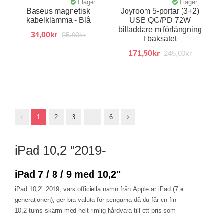
I lager.
I lager.
Baseus magnetisk
Joyroom 5-portar (3+2)
kabelklämma - Blå
USB QC/PD 72W
billaddare m förlängning
34,00kr
85,00kr
f baksätet
171,50kr
245,00kr
1
2
3
...
6
iPad 10,2 "2019-
iPad 7 / 8 / 9 med 10,2"
iPad 10,2" 2019, vars officiella namn från Apple är iPad (7:e
generationen), ger bra valuta för pengarna då du får en fin
10,2-tums skärm med helt rimlig hårdvara till ett pris som