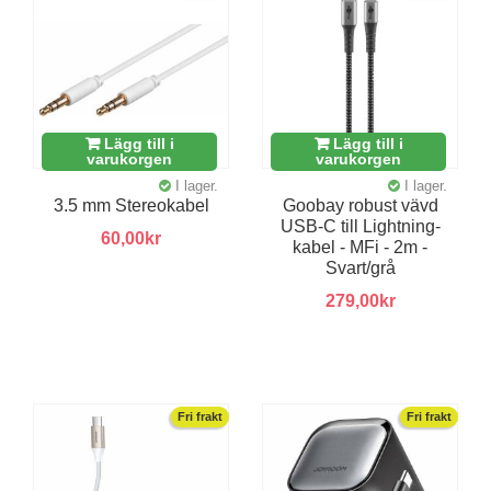
Lägg till i
Lägg till i
varukorgen
varukorgen
I lager.
I lager.
3.5 mm Stereokabel
Goobay robust vävd
USB-C till Lightning-
60,00kr
kabel - MFi - 2m -
Svart/grå
279,00kr
Fri frakt
Fri frakt