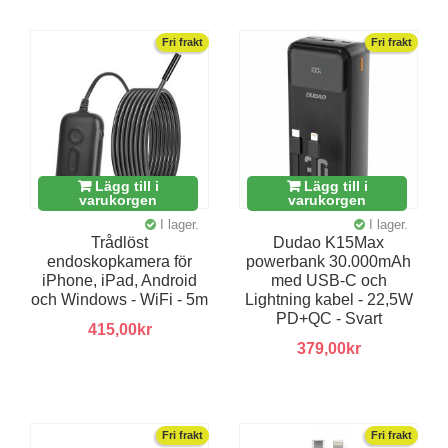
Fri frakt
Fri frakt
Lägg till i
Lägg till i
varukorgen
varukorgen
I lager.
I lager.
Trådlöst
Dudao K15Max
endoskopkamera för
powerbank 30.000mAh
iPhone, iPad, Android
med USB-C och
och Windows - WiFi - 5m
Lightning kabel - 22,5W
PD+QC - Svart
415,00kr
379,00kr
Fri frakt
Fri frakt