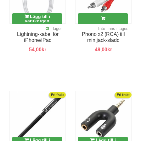
Lägg till i
varukorgen
I lager.
Inte finns i lager.
Lightning-kabel för
Phono x2 (RCA) till
iPhone/iPad
minijack-sladd
54,00kr
49,00kr
Fri frakt
Fri frakt
Lägg till i
Lägg till i