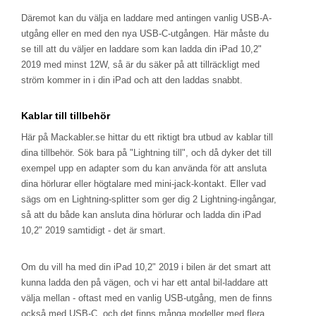
Däremot kan du välja en laddare med antingen vanlig USB-A-
utgång eller en med den nya USB-C-utgången. Här måste du
se till att du väljer en laddare som kan ladda din iPad 10,2"
2019 med minst 12W, så är du säker på att tillräckligt med
ström kommer in i din iPad och att den laddas snabbt.
Kablar till tillbehör
Här på Mackabler.se hittar du ett riktigt bra utbud av kablar till
dina tillbehör. Sök bara på "Lightning till", och då dyker det till
exempel upp en adapter som du kan använda för att ansluta
dina hörlurar eller högtalare med mini-jack-kontakt. Eller vad
sägs om en Lightning-splitter som ger dig 2 Lightning-ingångar,
så att du både kan ansluta dina hörlurar och ladda din iPad
10,2" 2019 samtidigt - det är smart.
Om du vill ha med din iPad 10,2" 2019 i bilen är det smart att
kunna ladda den på vägen, och vi har ett antal bil-laddare att
välja mellan - oftast med en vanlig USB-utgång, men de finns
också med USB-C, och det finns många modeller med flera