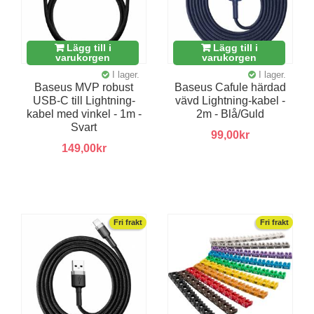
Lägg till i
Lägg till i
varukorgen
varukorgen
I lager.
I lager.
Baseus MVP robust
Baseus Cafule härdad
USB-C till Lightning-
vävd Lightning-kabel -
kabel med vinkel - 1m -
2m - Blå/Guld
Svart
99,00kr
149,00kr
Fri frakt
Fri frakt