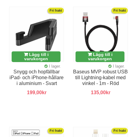
Fri frakt
Fri frakt
Lägg till i
Lägg till i
varukorgen
varukorgen
I lager.
I lager.
Snygg och hopfällbar
Baseus MVP robust USB
iPad- och iPhone-hållare
till Lightning-kabel med
i aluminium - Svart
vinkel - 1m - Röd
199,00kr
135,00kr
Fri frakt
Fri frakt