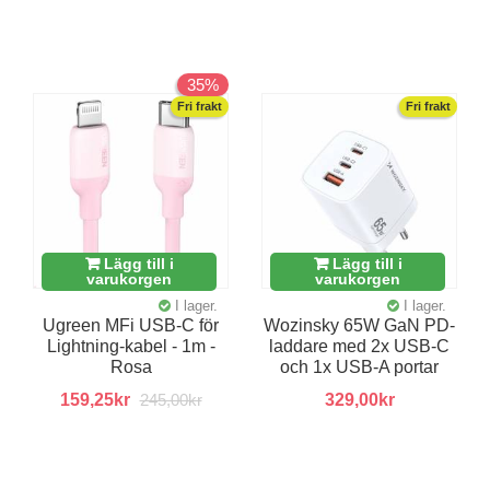
35%
Fri frakt
Fri frakt
Lägg till i
Lägg till i
varukorgen
varukorgen
I lager.
I lager.
Ugreen MFi USB-C för
Wozinsky 65W GaN PD-
Lightning-kabel - 1m -
laddare med 2x USB-C
Rosa
och 1x USB-A portar
159,25kr
245,00kr
329,00kr