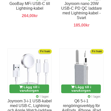
GooBay MFi USB-C till
Joyroom nano 20W
Lightning-kabel
USB-C PD QC laddare
med Lightning-kabel -
264,00kr
Svart
185,00kr
Fri frakt
Fri frakt
Lägg till i
Lägg till i
varukorgen
varukorgen
I lager.
I lager.
Joyroom 3-i-1 USB-kabel
Q6 5-i-1
med USB-C, Lightning
rengöringsverktyg för
och Apple Watch-laddare
AirPods, iPhone, iPad