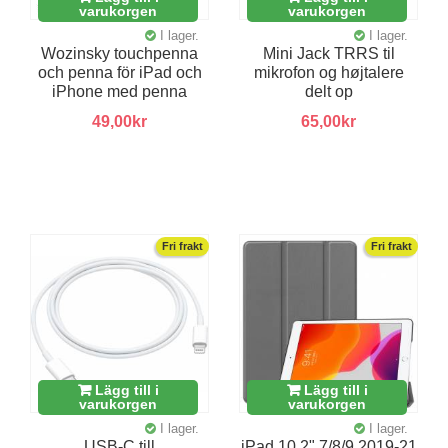
varukorgen
varukorgen
I lager.
I lager.
Wozinsky touchpenna
Mini Jack TRRS til
och penna för iPad och
mikrofon og højtalere
iPhone med penna
delt op
49,00kr
65,00kr
Fri frakt
Fri frakt
Lägg till i
Lägg till i
varukorgen
varukorgen
I lager.
I lager.
USB-C till
iPad 10,2" 7/8/9 2019-21