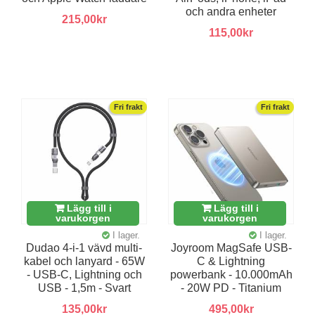
och andra enheter
215,00kr
115,00kr
Fri frakt
Fri frakt
Lägg till i
Lägg till i
varukorgen
varukorgen
I lager.
I lager.
Dudao 4-i-1 vävd multi-
Joyroom MagSafe USB-
kabel och lanyard - 65W
C & Lightning
- USB-C, Lightning och
powerbank - 10.000mAh
USB - 1,5m - Svart
- 20W PD - Titanium
135,00kr
495,00kr