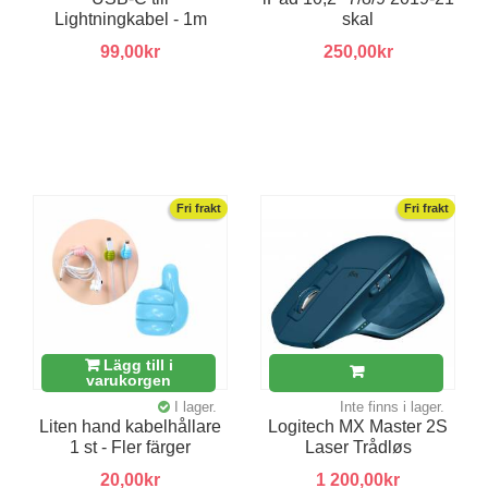
Lightningkabel - 1m
skal
99,00kr
250,00kr
Fri frakt
Fri frakt
Lägg till i
varukorgen
I lager.
Inte finns i lager.
Liten hand kabelhållare
Logitech MX Master 2S
1 st - Fler färger
Laser Trådløs
20,00kr
1 200,00kr