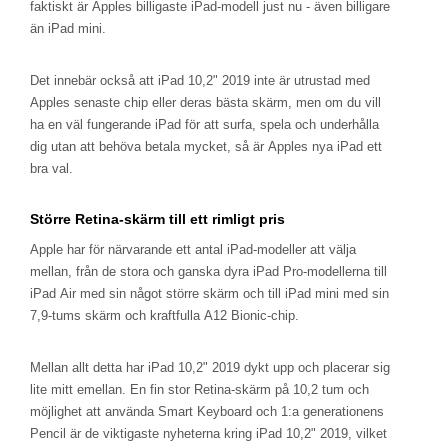
faktiskt är Apples billigaste iPad-modell just nu - även billigare
än iPad mini.
Det innebär också att iPad 10,2" 2019 inte är utrustad med
Apples senaste chip eller deras bästa skärm, men om du vill
ha en väl fungerande iPad för att surfa, spela och underhålla
dig utan att behöva betala mycket, så är Apples nya iPad ett
bra val.
Större Retina-skärm till ett rimligt pris
Apple har för närvarande ett antal iPad-modeller att välja
mellan, från de stora och ganska dyra iPad Pro-modellerna till
iPad Air med sin något större skärm och till iPad mini med sin
7,9-tums skärm och kraftfulla A12 Bionic-chip.
Mellan allt detta har iPad 10,2" 2019 dykt upp och placerar sig
lite mitt emellan. En fin stor Retina-skärm på 10,2 tum och
möjlighet att använda Smart Keyboard och 1:a generationens
Pencil är de viktigaste nyheterna kring iPad 10,2" 2019, vilket