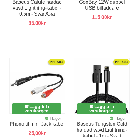
Baseus Cafule härdad
GooBay 12W dubbel
vävd Lightning-kabel -
USB billaddare
0,5m - Svart/Grå
115,00kr
85,00kr
Fri frakt
Fri frakt
Lägg till i
Lägg till i
varukorgen
varukorgen
I lager.
I lager.
Phono til mini Jack kabel
Baseus Tungsten Gold
härdad vävd Lightning-
25,00kr
kabel - 1m - Svart