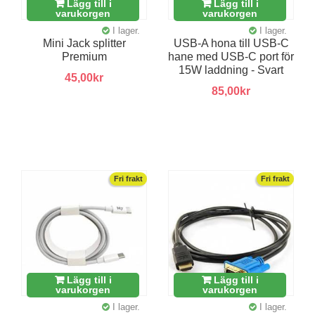
Lägg till i
Lägg till i
varukorgen
varukorgen
I lager.
I lager.
Mini Jack splitter
USB-A hona till USB-C
Premium
hane med USB-C port för
15W laddning - Svart
45,00kr
85,00kr
Fri frakt
Fri frakt
Lägg till i
Lägg till i
varukorgen
varukorgen
I lager.
I lager.