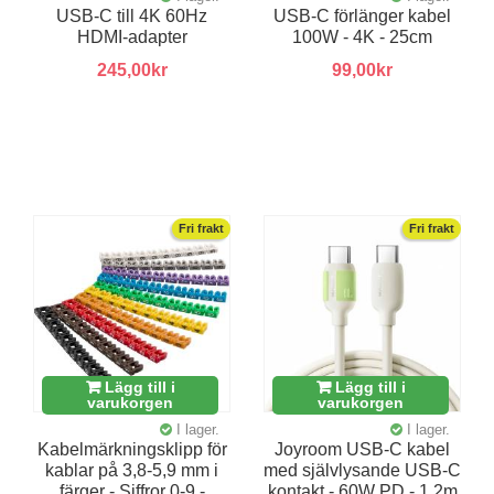
USB-C till 4K 60Hz
USB-C förlänger kabel
HDMI-adapter
100W - 4K - 25cm
245,00kr
99,00kr
Fri frakt
Fri frakt
Lägg till i
Lägg till i
varukorgen
varukorgen
I lager.
I lager.
Kabelmärkningsklipp för
Joyroom USB-C kabel
kablar på 3,8-5,9 mm i
med självlysande USB-C
färger - Siffror 0-9 -
kontakt - 60W PD - 1,2m