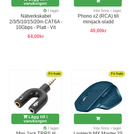
varukorgen
I lager.
Inte finns i lager.
Nätverkskabel
Phono x2 (RCA) till
2/3/5/10/15/20m CAT6A -
minijack-sladd
10Gbps - Platt - Vit
49,00kr
64,00kr
Fri frakt
Fri frakt
Lägg till i
varukorgen
I lager.
Inte finns i lager.
Mini Jack TRRS til
Logitech MX Master 2S