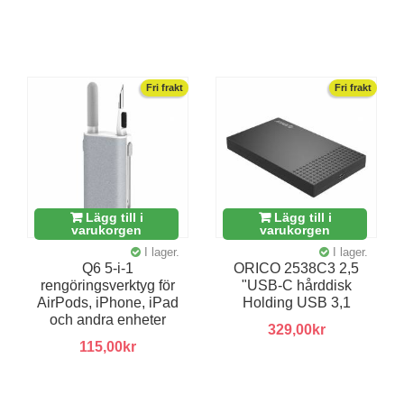
Fri frakt
Fri frakt
Lägg till i
Lägg till i
varukorgen
varukorgen
I lager.
I lager.
Q6 5-i-1
ORICO 2538C3 2,5
rengöringsverktyg för
"USB-C hårddisk
AirPods, iPhone, iPad
Holding USB 3,1
och andra enheter
329,00kr
115,00kr