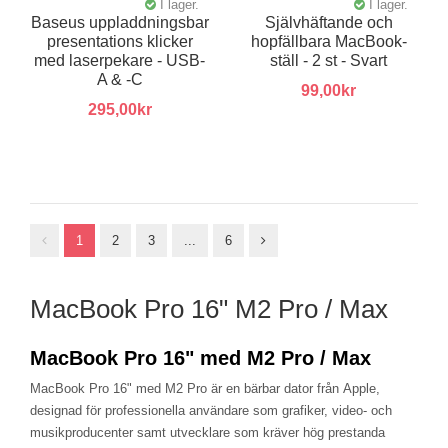
I lager.
I lager.
Baseus uppladdningsbar
Självhäftande och
presentations klicker
hopfällbara MacBook-
med laserpekare - USB-
ställ - 2 st - Svart
A & -C
99,00kr
295,00kr
1
2
3
...
6
MacBook Pro 16" M2 Pro / Max
MacBook Pro 16" med M2 Pro / Max
MacBook Pro 16" med M2 Pro är en bärbar dator från Apple,
designad för professionella användare som grafiker, video- och
musikproducenter samt utvecklare som kräver hög prestanda