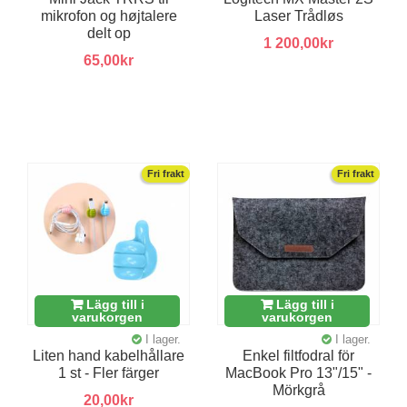
mikrofon og højtalere
Laser Trådløs
delt op
1 200,00kr
65,00kr
Fri frakt
Fri frakt
Lägg till i
Lägg till i
varukorgen
varukorgen
I lager.
I lager.
Liten hand kabelhållare
Enkel filtfodral för
1 st - Fler färger
MacBook Pro 13"/15" -
Mörkgrå
20,00kr