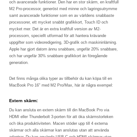
och avancerade funktioner. Den har en stor skärm, en kraftfull
M2 Pro-processor, generöst med minne och lagringsutrymme
samt avancerade funktioner som en av världens snabbaste
processorer, ett mycket snabbt grafikkort, Touch ID och
mycket mer. Det är en extra kraftfull version av M2-
processorn, speciellt utformad för att hantera krävande
uppgifter som videoredigering, 3D-grafik och maskininlärning.
Apple har gjort datorn ännu snabbare, ungefär 20% snabbare,
och har ungefär 30% snabbare grafikkort än föregående
generation.
Det finns många olika typer av tillbehör du kan köpa till en
MacBook Pro 16" med M2 Pro/Max, här är några exempel:
Extern skärm:
Du kan ansluta en extern skärm till din MacBook Pro via
HDMI eller Thunderbolt 3-porten för att öka skärmstorleken
och öka produktiviteten. Macen stöder upp till 4 externa
skärmar och alla skärmar kan anslutas utan att använda
adaptrar. Du kan använda USB-C och HDMI-skärmar utan