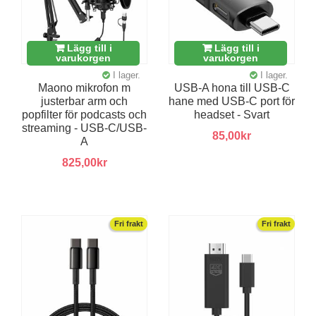
Lägg till i
Lägg till i
varukorgen
varukorgen
I lager.
I lager.
Maono mikrofon m
USB-A hona till USB-C
justerbar arm och
hane med USB-C port för
popfilter för podcasts och
headset - Svart
streaming - USB-C/USB-
85,00kr
A
825,00kr
Fri frakt
Fri frakt