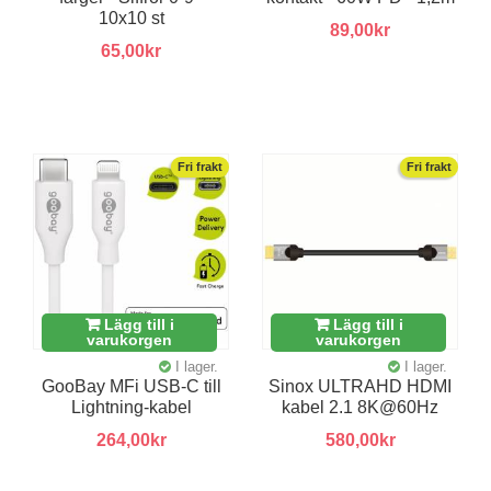
10x10 st
89,00kr
65,00kr
Fri frakt
Fri frakt
Lägg till i
Lägg till i
varukorgen
varukorgen
I lager.
I lager.
GooBay MFi USB-C till
Sinox ULTRAHD HDMI
Lightning-kabel
kabel 2.1 8K@60Hz
264,00kr
580,00kr