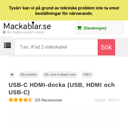
Tyvärr kan vi på grund av tekniska problem inte ta emot
beställningar för närvarande.
(Varukorgen)
din Apple-expert online
Alla produkter
Stik, porte & adapter typer
USB-C
USB-C HDMI-docka (USB, HDMI och
USB-C)
103
Recensioner.
Varunr.: #225-4