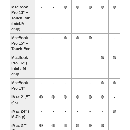
MacBook
-
-
🟢
🟢
🟢
🟢
🟢
Pro 13" +
Touch Bar
(Intel/M-
chip)
MacBook
-
-
🟢
🟢
🟢
-
-
Pro 15" +
Touch Bar
MacBook
-
-
-
-
-
🟢
🟢
Pro 16” (
Intel / M-
chip )
MacBook
-
-
-
-
-
🟢
🟢
Pro 14”
iMac 21,5"
🔴
🔴
🔴
🟢
🟢
🟢
-
(4k)
iMac 24” (
-
-
-
-
-
-
🟢
M-Chip)
iMac 27"
🔴
🔴
🔴
🟢
🟢
🟢
-