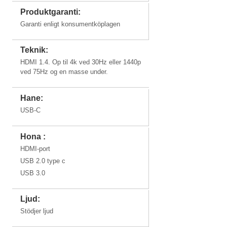
Produktgaranti:
iMac
Garanti enligt konsumentköplagen
Teknik:
HDMI 1.4. Op til 4k ved 30Hz eller 1440p
ved 75Hz og en masse under.
iMac 27" (USB-
iMac 21,5"
iMac 24" (M1)
C)
(USB-C)
2021
Hane:
Mac Mini, iPad & PC'er
USB-C
Hona :
HDMI-port
USB 2.0 type c
Mac Mini med
Mac Mini med
USB 3.0
iPad Pro 12,9"
iPad Pro 11"
M1
M2 / M2 Pro
2021 (M1)
2021 (M1)
Ljud:
Stödjer ljud