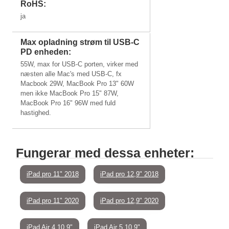
RoHS:
ja
Max opladning strøm til USB-C
PD enheden:
55W, max for USB-C porten, virker med
næsten alle Mac's med USB-C, fx
Macbook 29W, MacBook Pro 13" 60W
men ikke MacBook Pro 15" 87W,
MacBook Pro 16" 96W med fuld
hastighed.
Fungerar med dessa enheter:
iPad pro 11" 2018
iPad pro 12,9" 2018
iPad pro 11" 2020
iPad pro 12,9" 2020
iPad Air 4 10,9"
iPad Air 5 10,9"