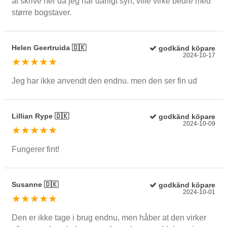
at skrive her da jeg har dårligt syn, ville virke bedre med
større bogstaver.
Helen Geertruida 🇩🇰
godkänd köpare
2024-10-17
★★★★★
Jeg har ikke anvendt den endnu. men den ser fin ud
Lillian Rype 🇩🇰
godkänd köpare
2024-10-09
★★★★★
Fungerer fint!
Susanne 🇩🇰
godkänd köpare
2024-10-01
★★★★★
Den er ikke tage i brug endnu, men håber at den virker