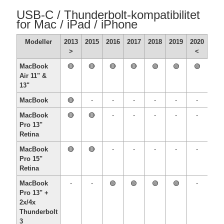
USB-C / Thunderbolt-kompatibilitet
for Mac / iPad / iPhone
Modeller
2013
2015
2016
2017
2018
2019
2020
>
<
MacBook
🔴
🔴
🔴
🔴
🟢
🟢
🟢
Air 11" &
13"
MacBook
🔴
-
-
-
-
-
-
MacBook
🔴
🔴
-
-
-
-
-
Pro 13"
Retina
MacBook
🔴
🔴
-
-
-
-
-
Pro 15"
Retina
MacBook
-
-
🟢
🟢
🟢
🟢
-
Pro 13" +
2x/4x
Thunderbolt
3