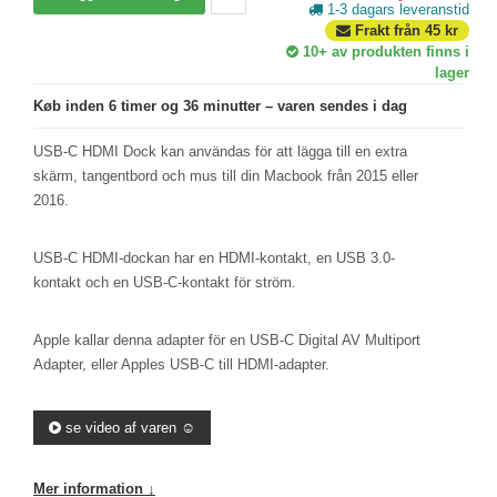
1-3 dagars leveranstid
Frakt från
45
kr
10+
av produkten finns i
lager
Køb inden 6 timer og 36 minutter – varen sendes i dag
USB-C HDMI Dock kan användas för att lägga till en extra
skärm, tangentbord och mus till din Macbook från 2015 eller
2016.
USB-C HDMI-dockan har en HDMI-kontakt, en USB 3.0-
kontakt och en USB-C-kontakt för ström.
Apple kallar denna adapter för en USB-C Digital AV Multiport
Adapter, eller Apples USB-C till HDMI-adapter.
se video af varen ☺️
Mer information ↓