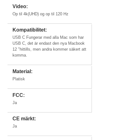
Video:
Mac Mini
Windows PC'er
2018+
Op til 4k(UHD) og op til 120 Hz
med USB-C
Kompatibilitet:
USB C Fungerar med alla Mac som har
USB C, det är endast den nya Macbook
12 "hittills, men andra kommer säkert att
komma.
Material:
Platisk
FCC:
Ja
CE märkt:
Ja