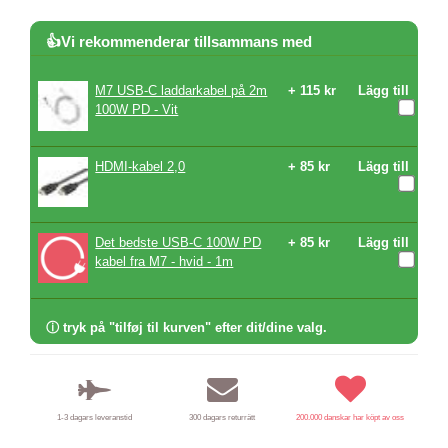
👍Vi rekommenderar tillsammans med
M7 USB-C laddarkabel på 2m
+ 115 kr
Lägg till
100W PD - Vit
HDMI-kabel 2,0
+ 85 kr
Lägg till
Det bedste USB-C 100W PD
+ 85 kr
Lägg till
kabel fra M7 - hvid - 1m
ⓘ tryk på "tilføj til kurven" efter dit/dine valg.
1-3 dagars leveranstid
300 dagars returrätt
200.000 danskar har köpt av oss