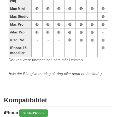
(5k)
Mac Mini
🔴
🔴
🔴
🔴
🔴
🟢
🟢
Mac Studio
-
-
-
-
-
-
🟢
Mac Pro
🔴
🔴
🔴
🔴
🟢
🟢
🟢
iMac Pro
🔴
🔴
🔴
🟢
🟢
🟢
-
iPad Pro
-
-
-
🔴
🟢
🟢
🟢
iPhone 15-
-
-
-
-
-
-
🟢
modeller
Der kan være undtagelser, som står i teksten.
Hvis det ikke give mening så ring eller send en besked :)
Kompatibilitet
iPhone
Se alla iPhone ↓