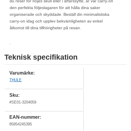
du reser för nöjes skull eller i affärssyfte, är vår carry-on
den perfekta följeslagaren för att hålla dina saker
organiserade och skyddade. Beställ din minimalistiska
carry-on idag och upplev bekvämligheten av enkel
åtkomst till dina tillhörigheter på resan.
.
Teknisk specifikation
Varumärke:
THULE
Sku:
#
SE01-3204059
EAN-nummer:
85854245395