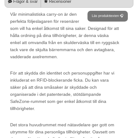
Frågor & svar
Recensioner
Vår minimalistiska carry-on är den
Läs produkttexten 🎧
perfekta följeslagaren för resenärer
som vill ha enkel åtkomst till sina saker. Designad för att
hålla ordning på dina tillhörigheter, är denna väska
enkel att omvandla från en skulderväska till en ryggsäck
tack vare de skjulta bärremmarna och den avtagbara,
vadderade axelremmen.
För att skydda din identitet och personuppgifter har vi
inkluderat en RFID-blockerande ficka. Du kan vara
säker på att dina småsaker är skyddade och
organiserade i det patenterade, stötdämpande
SafeZone-rummet som ger enkel åtkomst till dina
tillhörigheter.
Det stora huvudrummet med nätavdelare ger gott om
utrymme för dina personliga tillhörigheter. Oavsett om