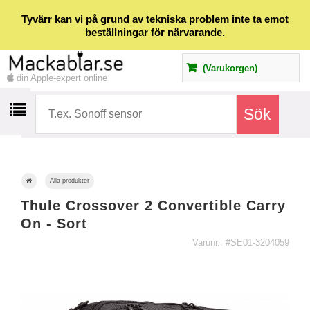
Tyvärr kan vi på grund av tekniska problem inte ta emot
beställningar för närvarande.
(Varukorgen)
din Apple-expert online
Alla produkter
Thule Crossover 2 Convertible Carry
On - Sort
Varunr.: #SE01-3204059