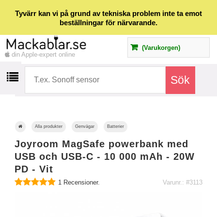
Tyvärr kan vi på grund av tekniska problem inte ta emot
beställningar för närvarande.
(Varukorgen)
din Apple-expert online
Alla produkter
Genvägar
Batterier
Joyroom MagSafe powerbank med
USB och USB-C - 10 000 mAh - 20W
PD - Vit
1
Recensioner.
Varunr.: #3113