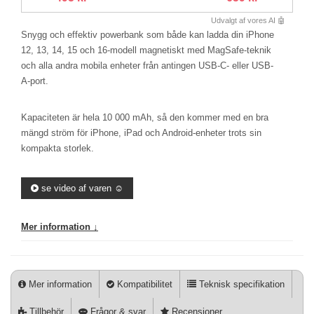
Udvalgt af vores AI 🤖
Snygg och effektiv powerbank som både kan ladda din iPhone
12, 13, 14, 15 och 16-modell magnetiskt med MagSafe-teknik
och alla andra mobila enheter från antingen USB-C- eller USB-
A-port.
Kapaciteten är hela 10 000 mAh, så den kommer med en bra
mängd ström för iPhone, iPad och Android-enheter trots sin
kompakta storlek.
se video af varen ☺️
Mer information ↓
Mer information
Kompatibilitet
Teknisk specifikation
Tillbehör
Frågor & svar
Recensioner