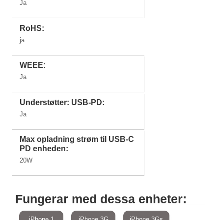
Ja
RoHS:
ja
WEEE:
Ja
Understøtter: USB-PD:
Ja
Max opladning strøm til USB-C
PD enheden:
20W
Fungerar med dessa enheter:
iPhone 1
iPhone 3G
iPhone 3Gs