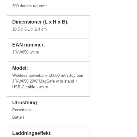
Plus
iPad 5 (2017)
iPad 6 (2018)
iPad Air 2
iPad Air
300 dagars returrätt
Dimensioner (L x H x B):
iPhone 7
iPhone 7
iPhone 6s
iPhone 6s
10,5 x 6,1 x 2,4 cm
Plus
Plus
EAN nummer:
iPad mini 6
iPad mini 5
iPad mini 4
iPad mini
JR-W050 white
3
iPhone 6
iPhone 6
iPhone 5c
iPhone 5s
Plus
Model:
Wireless powerbank 10000mAh Joyroom
JR-W050 20W MagSafe with stand +
USB-C cable - white
iPad mini
iPad mini
iPad 4
iPad 3
iPad 2
iPad 1
iPhone 5
iPhone 4s
iPhone 4
iPhone 3Gs
2
1
Retina
Retina
Utrustning:
Powerbank
Batteri
iPhone 3G
iPhone 1
Laddningseffekt: