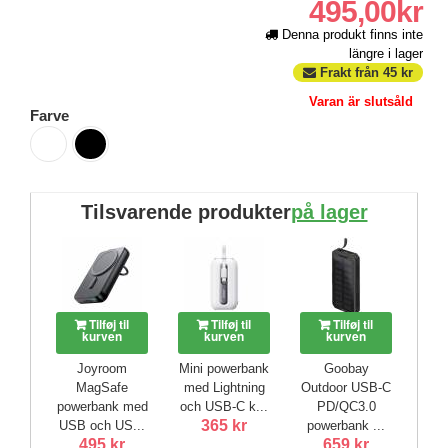
495,00kr
Denna produkt finns inte
längre i lager
Frakt från
45
kr
Varan är slutsåld
Farve
Tilsvarende produkter
på lager
Tilføj til
Tilføj til
Tilføj til
kurven
kurven
kurven
Joyroom
Mini powerbank
Goobay
MagSafe
med Lightning
Outdoor USB-C
powerbank med
och USB-C k...
PD/QC3.0
365 kr
USB och US...
powerbank ...
495 kr
659 kr