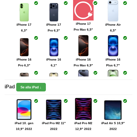
iPhone 17
iPhone 17
iPhone 17
iPhone Air
Pro Max 6,5"
6,3"
Pro 6,3"
6,5"
iPhone 16
iPhone 16
iPhone 16
iPhone 16
Pro 6,3"
6,1"
Pro Max 6,9"
Plus 6,7"
iPad
Se alla iPad ↓
iPhone 15
iPhone 15"
iPhone 15
iPhone 15
Pro 6,1"
6,1"
Pro Max 6,7"
Plus 6,7"
iPhone 14"
iPhone 14
iPhone 14
6,1"
Pro Max 6,7"
Plus 6,7"
iPad 10. gen
iPad Pro M2 11"
iPad Pro M2
iPad Air 5 10,9"
10,9" 2022
2022
12,9" 2022
2022
iPhone 14
Pro 6,1"