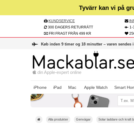
Tyvärr kan vi på gr
KUNDSERVICE
IN
300 DAGERS RETURRÄTT
1-
FRI FRAGT FRÅN 499 KR
25
Køb inden 9 timer og 18 minutter – varen sendes 
din Apple-expert online
Apple Watch
iPhone
iPad
Mac
Smart Ho
Alla produkter
Genvägar
Solar laddare och kraft 