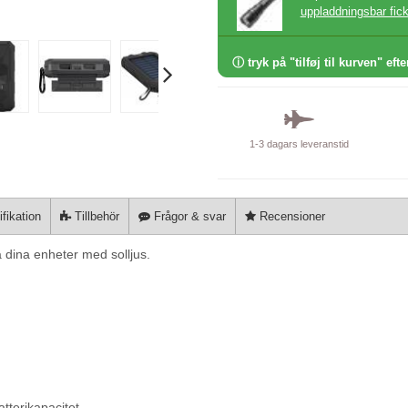
uppladdningsbar fic
ⓘ tryk på "tilføj til kurven" efte
1-3 dagars leveranstid
fikation
Tillbehör
Frågor & svar
Recensioner
dina enheter med solljus.
tterikapacitet