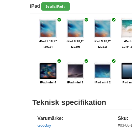
iPad
Se alla iPad ↓
iPhone 11
iPhone SE
iPhon
iPhone 12
Pro Max
2020
mini 5,4"
iPad 7 10,2"
iPad 8 10,2"
iPad 9 10,2"
iPad 
iPhone 6s
iPhon
(2019)
(2020)
(2021)
10,5" 
Plus
iPhone 7
iPhone 7
Plus
iPhone 3G
iPhone 1
iPad mini 4
iPad mini 3
iPad mini 2
iPad m
Teknisk specifikation
Varumärke:
Sku:
GooBay
#
03-06-