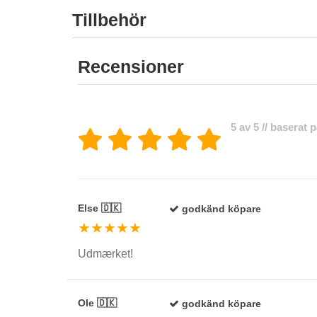
Tillbehör
Recensioner
5 av 5 // baserat 
Else 🇩🇰
godkänd köpare
★★★★★
Udmærket!
Ole 🇩🇰
godkänd köpare