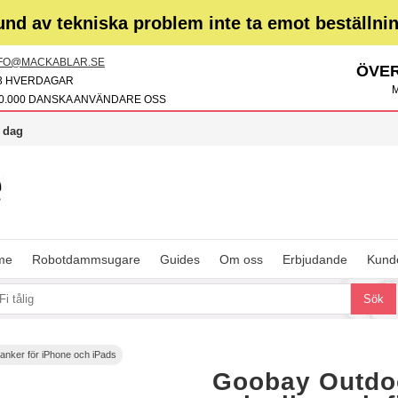
und av tekniska problem inte ta emot beställni
FO@MACKABLAR.SE
ÖVER
3 HVERDAGAR
M
0.000 DANSKA ANVÄNDARE OSS
i dag
me
Robotdammsugare
Guides
Om oss
Erbjudande
Kunde
banker för iPhone och iPads
Goobay Outdo