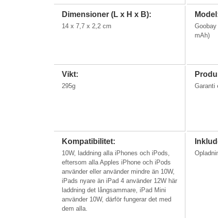
Dimensioner (L x H x B):
Model
14 x 7,7 x 2,2 cm
Goobay 
mAh)
Vikt:
Produk
295g
Garanti
Kompatibilitet:
Inklud
10W, laddning alla iPhones och iPods,
Opladni
eftersom alla Apples iPhone och iPods
använder eller använder mindre än 10W,
iPads nyare än iPad 4 använder 12W här
laddning det långsammare, iPad Mini
använder 10W, därför fungerar det med
dem alla.