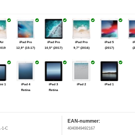
e 11
iPhone 11
iPhone Xs
iPhone Xs
iPhone Xr
iPh
Pro
Max
Air
iPad Pro
iPad Pro
iPad Pro
iPad 5
i
e 6s
iPhone 6
iPhone 6
iPhone 5c
iPhone 5s
iP
2019
12,9" (15-17)
10,5" (2017)
9,7" (2016)
(2017)
(
Plus
ini 1
iPad 4
iPad 3
iPad 2
iPad 1
Retina
Retina
EAN-nummer:
1-1-C
4040849492167