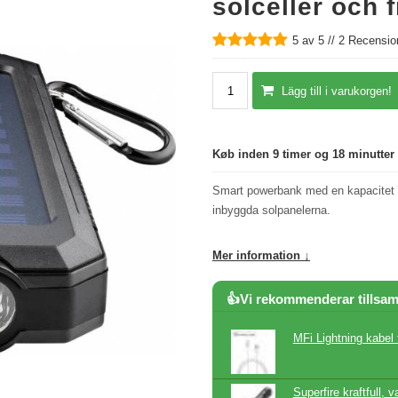
solceller och 
5
av 5 //
2
Recension
Lägg till i varukorgen!
Køb inden 9 timer og 18 minutter
Smart powerbank med en kapacitet 
inbyggda solpanelerna.
Mer information ↓
👍Vi rekommenderar tills
MFi Lightning kabel
Superfire kraftfull, 