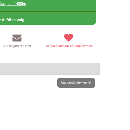
klampa - 1480lm
r dit/dine valg.
300 dagars returrätt
200.000 danskar har köpt av oss
Läs produkttexten 🎧