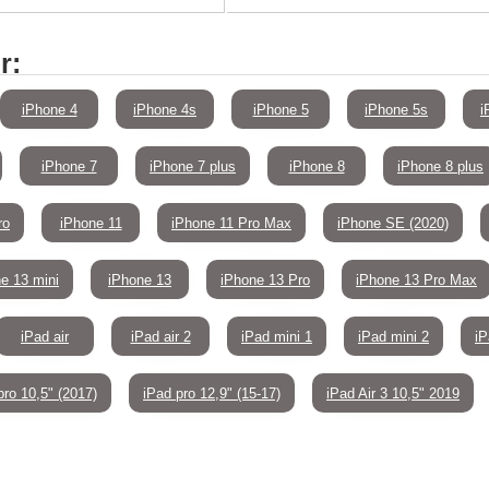
r:
iPhone 4
iPhone 4s
iPhone 5
iPhone 5s
i
iPhone 7
iPhone 7 plus
iPhone 8
iPhone 8 plus
ro
iPhone 11
iPhone 11 Pro Max
iPhone SE (2020)
e 13 mini
iPhone 13
iPhone 13 Pro
iPhone 13 Pro Max
iPad air
iPad air 2
iPad mini 1
iPad mini 2
iP
pro 10,5" (2017)
iPad pro 12,9" (15-17)
iPad Air 3 10,5" 2019