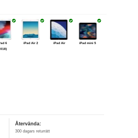
one X /
iPhone 8
iPhone 8
iPhone SE
10
Plus
Pad 6
iPad Air 2
iPad Air
iPad mini 5
hone 5
2018)
iPhone 4s
iPhone 4
iPhone 3Gs
Återvända:
300 dagars returrätt