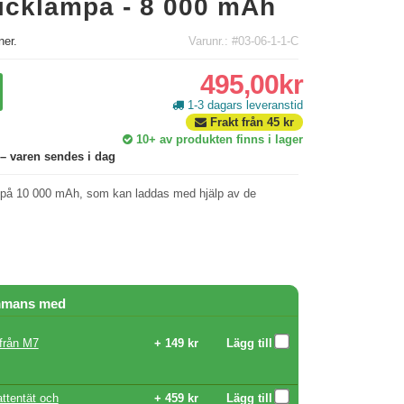
ficklampa - 8 000 mAh
er.
Varunr.: #03-06-1-1-C
495,00kr
1-3 dagars leveranstid
Frakt från
45
kr
10+
av produkten finns i lager
 – varen sendes i dag
på 10 000 mAh, som kan laddas med hjälp av de
ammans med
 från M7
+ 149 kr
Lägg till
vattentät och
+ 459 kr
Lägg till