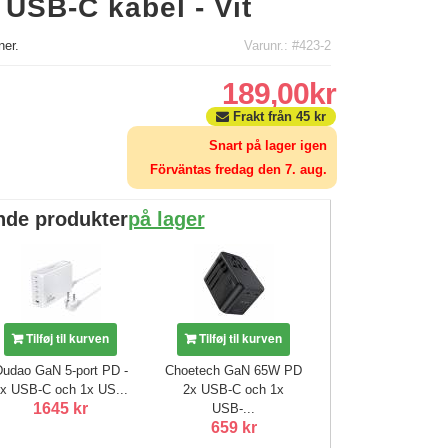
USB-C kabel - Vit
er.
Varunr.: #423-2
189,00kr
Frakt från
45
kr
Snart på lager igen
Förväntas fredag ​​den 7. aug.
nde produkter
på lager
Tilføj til kurven
Tilføj til kurven
Dudao GaN 5-port PD -
Choetech GaN 65W PD
x USB-C och 1x US...
2x USB-C och 1x
1645 kr
USB-...
659 kr