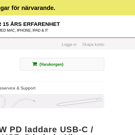
ngar för närvarande.
 15 ÅRS ERFARENHET
ED MAC, IPHONE, IPAD & IT
Logga in
Skapa konto
(Varukorgen)
service & Support
W PD laddare USB-C /