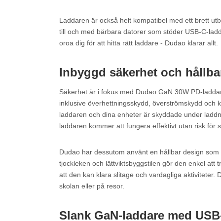
Laddaren är också helt kompatibel med ett brett utb
till och med bärbara datorer som stöder USB-C-ladd
oroa dig för att hitta rätt laddare - Dudao klarar allt.
Inbyggd säkerhet och hållba
Säkerhet är i fokus med Dudao GaN 30W PD-laddare
inklusive överhettningsskydd, överströmskydd och ko
laddaren och dina enheter är skyddade under laddn
laddaren kommer att fungera effektivt utan risk för 
Dudao har dessutom använt en hållbar design som 
tjockleken och lättviktsbyggstilen gör den enkel att 
att den kan klara slitage och vardagliga aktiviteter
skolan eller på resor.
Slank GaN-laddare med USB-C