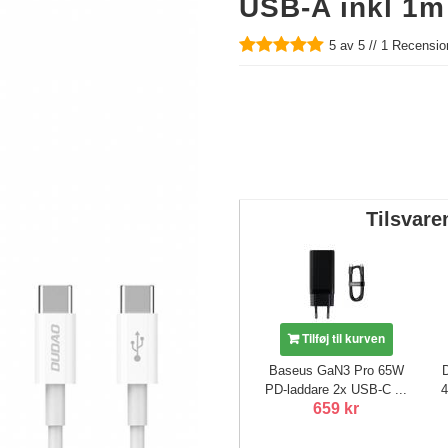
USB-A inkl 1m 
5
av 5 //
1
Recension
Tilsvare
Tilføj til kurven
Baseus GaN3 Pro 65W
PD-laddare 2x USB-C ...
4
659 kr