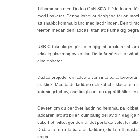
Tillsammans med Dudao GaN 30W PD-laddaren får d
med i paketet. Denna kabel är designad för att max
att snabbt komma igång med laddningen. Den tillräck
telefon medan den laddas, utan att känna dig begr
USB-C-teknologin gör det möjligt att ansluta kablarn
felaktig placering av kablar. Detta är särskilt anvä
dina enheter.
Dudao erbjuder en laddare som inte bara levererar 
praktisk. Med både laddare och kabel inkluderad i pak
laddningsbehov, samtidigt som du upprätthåller en st
Oavsett om du behöver laddning hemma, på jobbe
laddaren lätt att bli en oumbärlig del av din dagliga
säkerhet, vilket gör den till det perfekta valet för 
Dudao får du inte bara en laddare; du får ett praktis
dagen.