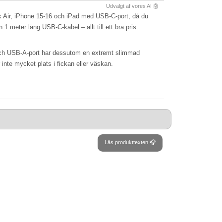
Udvalgt af vores AI 🤖
k Air, iPhone 15-16 och iPad med USB-C-port, då du
 meter lång USB-C-kabel – allt till ett bra pris.
h USB-A-port har dessutom en extremt slimmad
inte mycket plats i fickan eller väskan.
Läs produkttexten 🎧