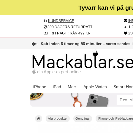
Tyvärr kan vi på gr
KUNDSERVICE
IN
300 DAGERS RETURRÄTT
1-
FRI FRAGT FRÅN 499 KR
25
Køb inden 8 timer og 56 minutter – varen sendes 
din Apple-expert online
Apple Watch
iPhone
iPad
Mac
Smart Ho
Alla produkter
Genvägar
iPhone-och iPad-laddare