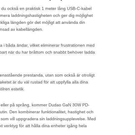
u också en praktisk 1 meter lång USB-C-kabel
imera laddningshastigheten och ger dig möjlighet
liga längden gör det möjligt att använda din
änsad av kabellängden.
a i båda ändar, vilket eliminerar frustrationen med
ndbart när du har bråttom och snabbt behöver ladda
enastående prestanda, utan som också är otroligt
etet är du väl rustad för att uppfylla alla dina
ilren estetik.
t eller på språng, kommer Dudao GaN 30W PD-
 rutin. Den kombinerar funktionalitet, hastighet och
alla som vill uppgradera sin laddningsupplevelse. Med
kt verktyg för att hålla dina enheter igång hela