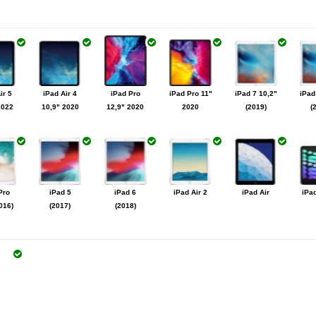
e SE
iPhone 11
iPhone 11
iPhone Xs
iPhone Xs
iPh
0
Pro
Max
ir 5
iPad Air 4
iPad Pro
iPad Pro 11"
iPad 7 10,2"
iPad
e 6s
iPhone 6s
iPhone 6
iPhone 6
iPhone 5c
iPh
2022
10,9" 2020
12,9" 2020
2020
(2019)
(
s
Plus
Pro
iPad 5
iPad 6
iPad Air 2
iPad Air
iPad
016)
(2017)
(2018)
 3
iPad 2
iPad 1
na