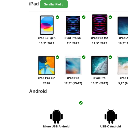
iPad
Se alla iPad ↓
iPhone 12
iPhone 11
iPhon
iPhone 12
6,1"
Pro Max
202
mini 5,4"
iPad 10. gen
iPad Pro M2
iPad Pro M2
iPad A
iPhone 7
iPhon
10,9" 2022
11" 2022
12,9" 2022
10,9" 
Plu
iPhone 7
iPhone SE
Plus
iPhone 3Gs
iPhone 3G
iPhone 1
iPad Pro 11"
iPad Pro
iPad Pro
iPad 
2018
12,9" (15-17)
10,5" (2017)
9,7" (2
Android
iPad mini 2
iPad mini 1
iPad 4
iPad
Retina
Reti
Micro USB Android
USB-C Android