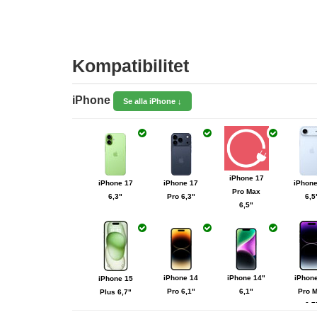
Kompatibilitet
iPhone
Se alla iPhone ↓
iPhone 17
iPhone 17
iPhone 17
iPhone
Pro Max
6,3"
Pro 6,3"
6,5
6,5"
iPhone 14
iPhone 14"
iPhon
iPhone 15
Pro 6,1"
6,1"
Pro 
Plus 6,7"
6,7