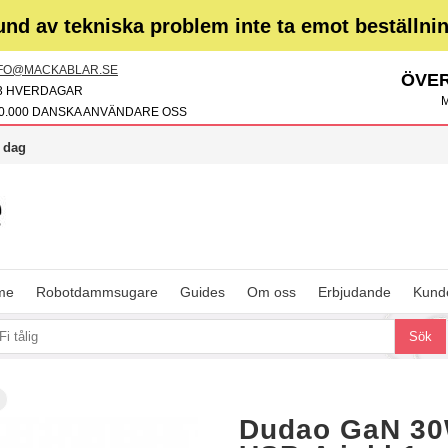
und av tekniska problem inte ta emot beställni
FO@MACKABLAR.SE
ÖVER
3 HVERDAGAR
M
0.000 DANSKA ANVÄNDARE OSS
i dag
me
Robotdammsugare
Guides
Om oss
Erbjudande
Kunde
Dudao GaN 30