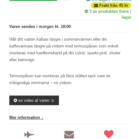
Frakt från
45
kr
3
av produkten finns i
lager
Varen sendes i morgen kl. 18:00
Håll ditt vatten kallare längre i sommarvärmen eller din
kaffevärmare längre på vintern med termospåsen som enkelt
monteras med kardborreband på din cykel, sparkcykel, skoter
eller barnvagn.
Termospåsen kan monteras på flera ställen tack vare de
mångsidiga remmarna – se videon.
se video af varen ☺️
Mer information ↓