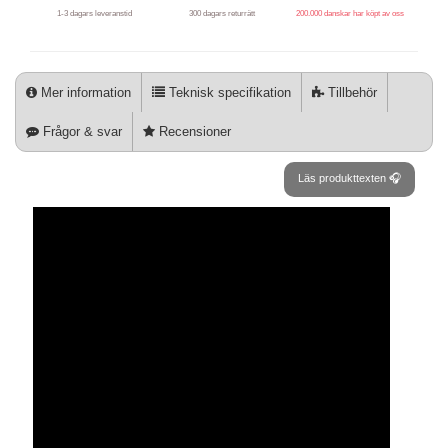
1-3 dagars leveranstid
300 dagars returrätt
200.000 danskar har köpt av oss
Mer information
Teknisk specifikation
Tillbehör
Frågor & svar
Recensioner
Läs produkttexten 🎧