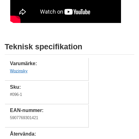
Teknisk specifikation
Varumärke:
Wozinsky
Sku:
#
096-1
EAN-nummer:
5907769301421
Återvända: