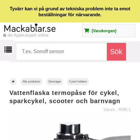
Tyvärr kan vi på grund av tekniska problem inte ta emot
beställningar för närvarande.
(Varukorgen)
din Apple-expert online
Alla produkter
Genvägar
Cykel holdere
Vattenflaska termopåse för cykel,
sparkcykel, scooter och barnvagn
Varunr.: #096-1