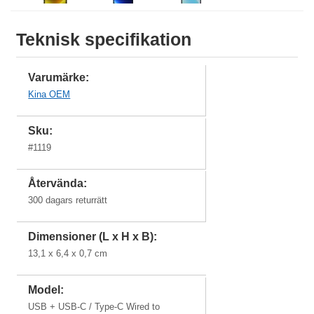
Teknisk specifikation
iPhone 13
iPhone 13
iPhone 13
iPhone SE
Pro Max 6,7"
Pro 6,1"
6,1"
2022
Varumärke:
iPhone 12
iPhone 12
iPhone 12
iPhone 13
Kina OEM
Pro Max 6,7"
Pro 6,1"
6,1"
mini 5,4"
Sku:
#
1119
iPhone 11
iPhone SE
iPhone 11
iPhone 12
Pro Max
2020
mini 5,4"
Återvända:
300 dagars returrätt
iPhone 11
iPhone Xs
iPhone Xs
iPhone Xr
Dimensioner (L x H x B):
Pro
Max
13,1 x 6,4 x 0,7 cm
Model:
iPhone X / 10
iPhone 8
iPhone 8
USB + USB-C / Type-C Wired to
Plus