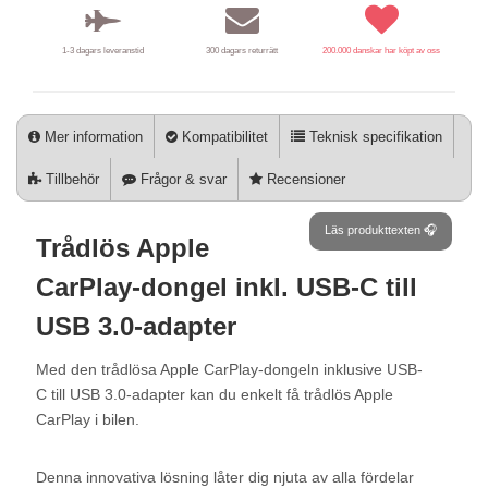
1-3 dagars leveranstid
300 dagars returrätt
200.000 danskar har köpt av oss
Mer information
Kompatibilitet
Teknisk specifikation
Tillbehör
Frågor & svar
Recensioner
Läs produkttexten 🎧
Trådlös Apple
CarPlay-dongel inkl. USB-C till
USB 3.0-adapter
Med den trådlösa Apple CarPlay-dongeln inklusive USB-
C till USB 3.0-adapter kan du enkelt få trådlös Apple
CarPlay i bilen.
Denna innovativa lösning låter dig njuta av alla fördelar