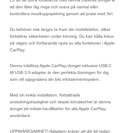
En av de stora fördelarna med denna trådlösa dongel är
att den låter dig ringa och svara på samtal eller
kontrollera musikuppspelning genom att prata med Siri.
Du behöver inte längre ta fram din mobiltelefon, vilket
förbättrar säkerheten under körning. Du kan hålla fokus
på vägen och fortfarande njuta av alla funktioner i Apple
CarPlay.
Denna trådlösa Apple CarPlay-dongel inklusive USB-C
till USB 3.0-adapter är den perfekta lösningen för dig
som vill uppgradera din bils infotainmentsystem.
Med sin enkla installation, förbättrade
anslutningshastighet och ökade körsäkerhet är denna
dongel ett måste-ha-tillbehör för alla Apple CarPlay-
användare.
UPPMÄRKSAMHET! Adaptern kräver att din bil redan