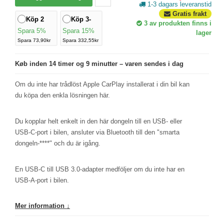
1-3 dagars leveranstid
Gratis frakt
Köp 2
Köp 3-
3
av produkten finns i
Spara 5%
Spara 15%
lager
Spara 73,90kr
Spara 332,55kr
Køb inden 14 timer og 9 minutter – varen sendes i dag
Om du inte har trådlöst Apple CarPlay installerat i din bil kan
du köpa den enkla lösningen här.
Du kopplar helt enkelt in den här dongeln till en USB- eller
USB-C-port i bilen, ansluter via Bluetooth till den "smarta
dongeln-****" och du är igång.
En USB-C till USB 3.0-adapter medföljer om du inte har en
USB-A-port i bilen.
Mer information ↓