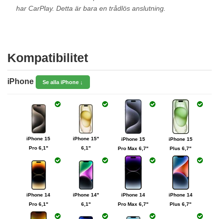
har CarPlay. Detta är bara en trådlös anslutning.
Kompatibilitet
iPhone
Se alla iPhone ↓
iPhone 15
iPhone 15"
iPhone 15
iPhone 15
Pro 6,1"
6,1"
Pro Max 6,7"
Plus 6,7"
iPhone 14
iPhone 14"
iPhone 14
iPhone 14
Pro 6,1"
6,1"
Pro Max 6,7"
Plus 6,7"