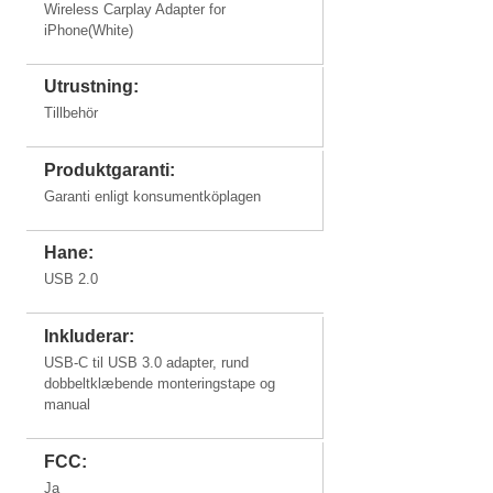
Wireless Carplay Adapter for
iPhone(White)
iPhone SE
Utrustning:
iPhone 7
iPhone 7
iPhone 6s
iPhone 6s
Plus
Plus
Tillbehör
Produktgaranti:
Garanti enligt konsumentköplagen
Hane:
USB 2.0
Inkluderar:
USB-C til USB 3.0 adapter, rund
dobbeltklæbende monteringstape og
manual
FCC:
Ja