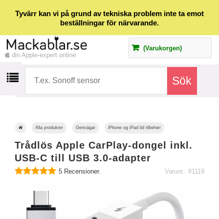
Tyvärr kan vi på grund av tekniska problem inte ta emot
beställningar för närvarande.
(Varukorgen)
din Apple-expert online
Alla produkter
Genvägar
iPhone og iPad bil tilbehør
Trådlös Apple CarPlay-dongel inkl.
USB-C till USB 3.0-adapter
5
Recensioner.
Varunr.: #1119