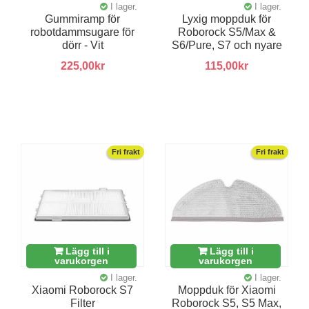
I lager.
I lager.
Gummiramp för
Lyxig moppduk för
robotdammsugare för
Roborock S5/Max &
dörr - Vit
S6/Pure, S7 och nyare
225,00kr
115,00kr
Fri frakt
Fri frakt
Lägg till i
Lägg till i
varukorgen
varukorgen
I lager.
I lager.
Xiaomi Roborock S7
Moppduk för Xiaomi
Filter
Roborock S5, S5 Max,