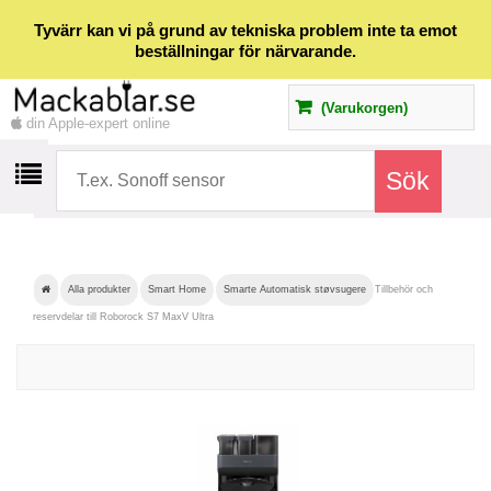
Tyvärr kan vi på grund av tekniska problem inte ta emot
beställningar för närvarande.
(Varukorgen)
din Apple-expert online
Alla produkter
Smart Home
Smarte Automatisk støvsugere
Tillbehör och
reservdelar till Roborock S7 MaxV Ultra