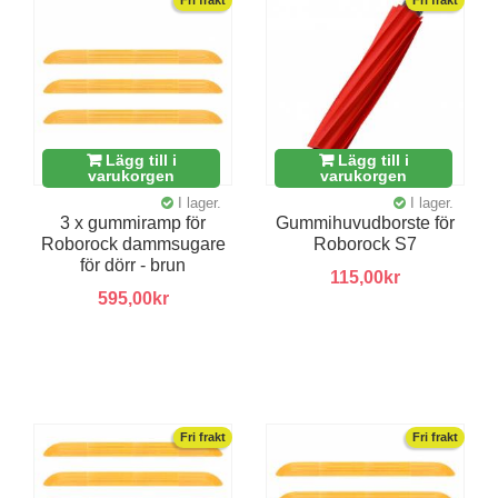
Lägg till i
Lägg till i
varukorgen
varukorgen
I lager.
I lager.
3 x gummiramp för
Gummihuvudborste för
Roborock dammsugare
Roborock S7
för dörr - brun
115,00kr
595,00kr
Fri frakt
Fri frakt