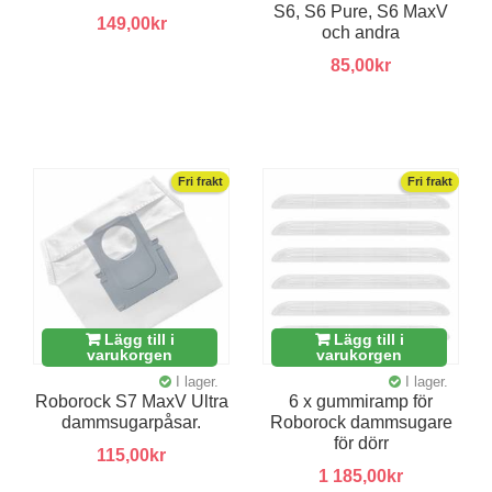
S6, S6 Pure, S6 MaxV
149,00kr
och andra
85,00kr
Fri frakt
Fri frakt
Lägg till i
Lägg till i
varukorgen
varukorgen
I lager.
I lager.
Roborock S7 MaxV Ultra
6 x gummiramp för
dammsugarpåsar.
Roborock dammsugare
för dörr
115,00kr
1 185,00kr