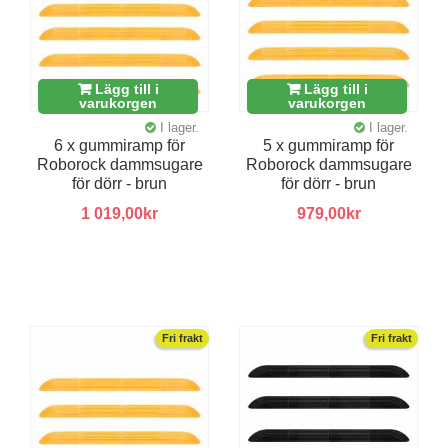
Lägg till i
Lägg till i
varukorgen
varukorgen
I lager.
I lager.
6 x gummiramp för
5 x gummiramp för
Roborock dammsugare
Roborock dammsugare
för dörr - brun
för dörr - brun
1 019,00kr
979,00kr
Fri frakt
Fri frakt