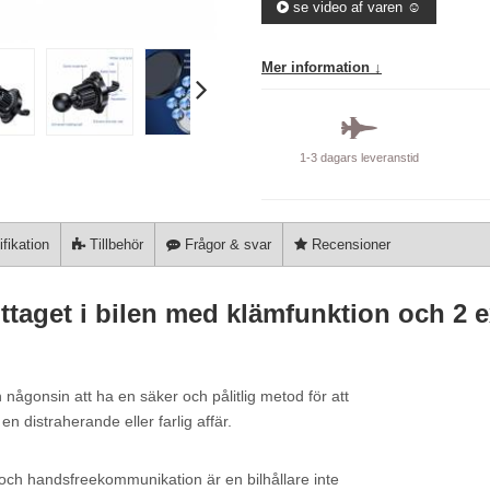
se video af varen ☺️
Mer information ↓
1-3 dagars leveranstid
fikation
Tillbehör
Frågor & svar
Recensioner
uttaget i bilen med klämfunktion och 2 e
n någonsin att ha en säker och pålitlig metod för att
n distraherande eller farlig affär.
h handsfreekommunikation är en bilhållare inte