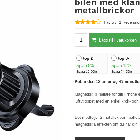
bilen med kläm
metallbrickor
4
av 5 //
1
Recension
Lägg till i varukorgen!
Köp 2
Köp 3-
Spara 5%
Spara 15%
Spara 16,50kr
Spara 74,25kr
Køb inden 12 timer og 49 minutte
Magnetisk bilhållare för din iPhone 
luftutloppet med en enkel krok- och 
Det medföljer 2 metallskivor i paket
magnetiska effekten om du har din i