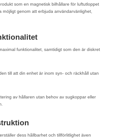
produkt som en magnetisk bilhållare för luftutloppet
a möjligt genom att erbjuda användarvänlighet,
tionalitet
aximal funktionalitet, samtidigt som den är diskret
den till att din enhet är inom syn- och räckhåll utan
tering av hållaren utan behov av sugkoppar eller
n.
truktion
rställer dess hållbarhet och tillförlitlighet även