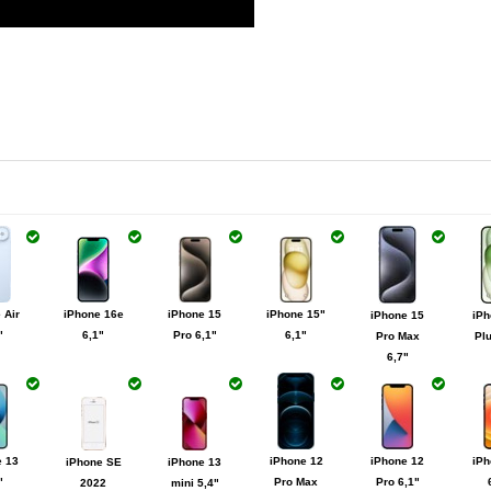
 Air
iPhone 16e
iPhone 15
iPhone 15"
iPhone 15
iPh
"
6,1"
Pro 6,1"
6,1"
Pro Max
Plu
6,7"
e 13
iPhone 12
iPhone 12
iPh
iPhone SE
iPhone 13
"
Pro Max
Pro 6,1"
2022
mini 5,4"