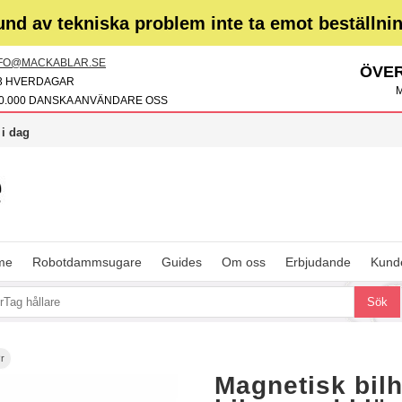
und av tekniska problem inte ta emot beställni
FO@MACKABLAR.SE
ÖVER
3 HVERDAGAR
M
0.000 DANSKA ANVÄNDARE OSS
 i dag
me
Robotdammsugare
Guides
Om oss
Erbjudande
Kunde
ør
Magnetisk bilhå