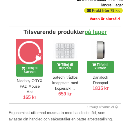
längre i lager
Frakt från
79
kr.
Varan är slutsåld
Tilsvarende produkter
på lager
Tilføj til
Tilføj til
Tilføj til
kurven
kurven
kurven
Satechi trådlös
Danalock
Niceboy ORYX
knappsats med
Danapad
PAD Mouse
1835 kr
kopiera/kl...
Mat
659 kr
165 kr
Udvalgt af vores AI 🤖
Ergonomiskt utformad musmatta med handledsstöd, som
avlastar din handled och säkerställer en bättre arbetsställning.