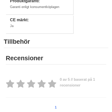
Produktgaranti:
Garanti enligt konsumentköplagen
CE märkt:
Ja
Tillbehör
Recensioner
0 av 5 // baserat på 1
recensioner
1