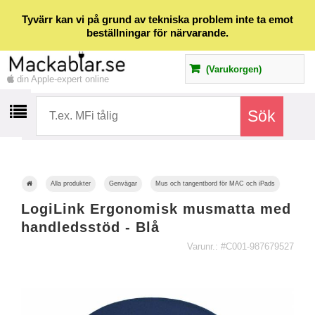
Tyvärr kan vi på grund av tekniska problem inte ta emot
beställningar för närvarande.
(Varukorgen)
din Apple-expert online
Alla produkter
Genvägar
Mus och tangentbord för MAC och iPads
LogiLink Ergonomisk musmatta med
handledsstöd - Blå
Varunr.: #C001-987679527