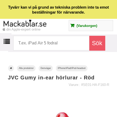
Tyvärr kan vi på grund av tekniska problem inte ta emot
beställningar för närvarande.
(Varukorgen)
din Apple-expert online
Alla produkter
Genvägar
IPhone/iPad/iPod-headset
JVC Gumy in-ear hörlurar - Röd
Varunr.: #SE01-HA-F160-R