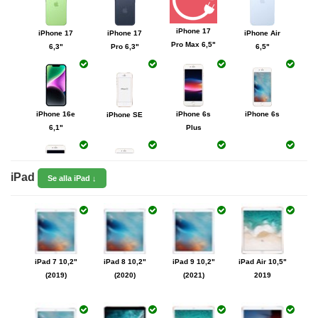
iPhone 17
iPhone 17
iPhone 17
iPhone Air
Pro Max 6,5"
6,3"
Pro 6,3"
6,5"
iPhone 16e
iPhone 6s
iPhone 6s
iPhone SE
6,1"
Plus
iPad
Se alla iPad ↓
iPhone 6
iPhone 6
iPhone 5c
iPhone 5s
Plus
iPhone 5
iPhone 4s
iPhone 4
iPhone 3Gs
iPad 7 10,2"
iPad 8 10,2"
iPad 9 10,2"
iPad Air 10,5"
(2019)
(2020)
(2021)
2019