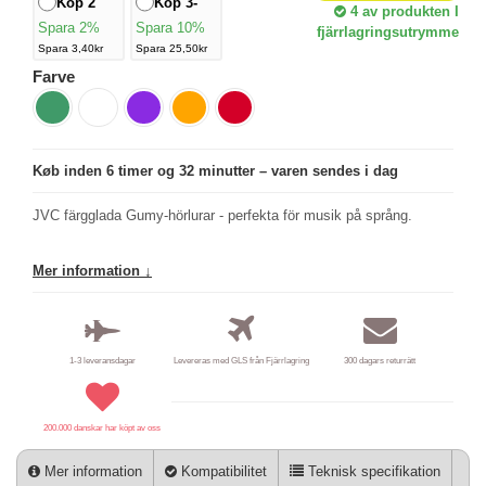
Köp 2
Köp 3-
4
av produkten I
Spara 2%
Spara 10%
fjärrlagringsutrymme
Spara 3,40kr
Spara 25,50kr
Farve
Køb inden 6 timer og 32 minutter – varen sendes i dag
JVC färgglada Gumy-hörlurar - perfekta för musik på språng.
Mer information ↓
1-3 leveransdagar
Levereras med GLS från Fjärrlagring
300 dagars returrätt
200.000 danskar har köpt av oss
Mer information
Kompatibilitet
Teknisk specifikation