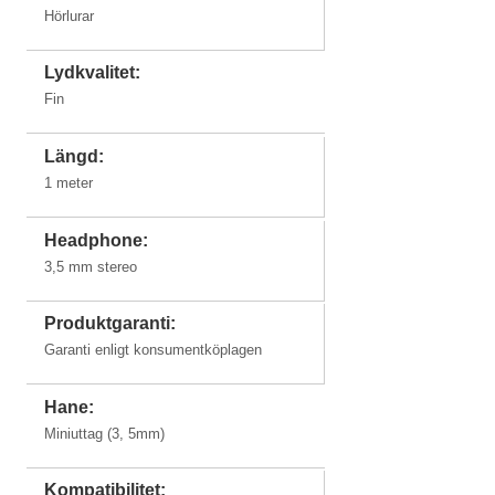
Hörlurar
MacBook Air
MacBook Air
Lydkvalitet:
MacBook Pro
MacBook Pro
11"
13"
17"
15"
Fin
Längd:
1 meter
MacBook Pro
Headphone:
13"
3,5 mm stereo
iMac
Produktgaranti:
Garanti enligt konsumentköplagen
Hane:
Miniuttag (3, 5mm)
iMac 27" (USB-
iMac 21,5"
iMac 27"
iMac 24" (M1)
C)
(USB-C)
2021
Kompatibilitet: