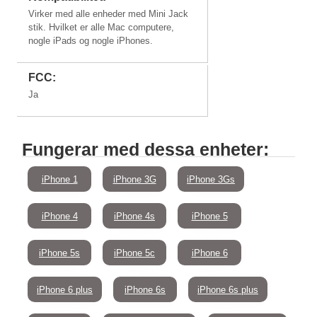
Virker med alle enheder med Mini Jack
stik. Hvilket er alle Mac computere,
nogle iPads og nogle iPhones.
iMac 24"
iMac 21,5"
iMac 20"
iMac 17"
FCC:
Ja
Mac Mini, iPad & PC'er
Fungerar med dessa enheter:
iPhone 1
iPhone 3G
iPhone 3Gs
Mac Mini med
Mac Mini med
Mac Mini
Mac Mini
M1
M2 / M2 Pro
2018+
Classic
iPhone 4
iPhone 4s
iPhone 5
iPhone 5s
iPhone 5c
iPhone 6
iPhone 6 plus
iPhone 6s
iPhone 6s plus