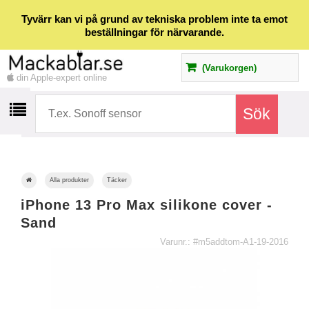
Tyvärr kan vi på grund av tekniska problem inte ta emot
beställningar för närvarande.
(Varukorgen)
din Apple-expert online
Alla produkter
Täcker
iPhone 13 Pro Max silikone cover -
Sand
Varunr.: #m5addtom-A1-19-2016