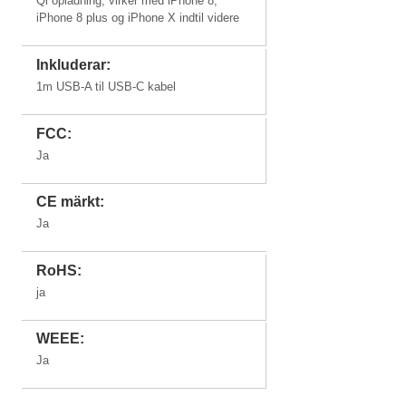
Qi opladning, virker med iPhone 8,
iPhone 8 plus og iPhone X indtil videre
Inkluderar:
1m USB-A til USB-C kabel
FCC:
Ja
CE märkt:
Ja
RoHS:
ja
WEEE:
Ja