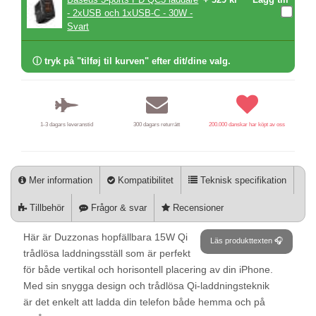
- 2xUSB och 1xUSB-C - 30W -
Svart
ⓘ tryk på "tilføj til kurven" efter dit/dine valg.
1-3 dagars leveranstid
300 dagars returrätt
200.000 danskar har köpt av oss
Mer information
Kompatibilitet
Teknisk specifikation
Tillbehör
Frågor & svar
Recensioner
Här är Duzzonas hopfällbara 15W Qi
Läs produkttexten 🎧
trådlösa laddningsställ som är perfekt
för både vertikal och horisontell placering av din iPhone.
Med sin snygga design och trådlösa Qi-laddningsteknik
är det enkelt att ladda din telefon både hemma och på