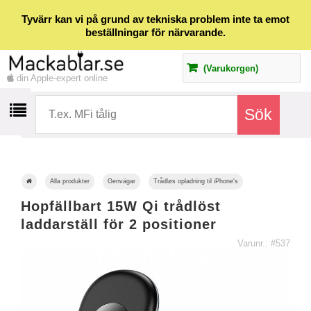
Tyvärr kan vi på grund av tekniska problem inte ta emot
beställningar för närvarande.
(Varukorgen)
din Apple-expert online
Alla produkter
Genvägar
Trådløs opladning til iPhone's
Hopfällbart 15W Qi trådlöst
laddarställ för 2 positioner
Varunr.: #537