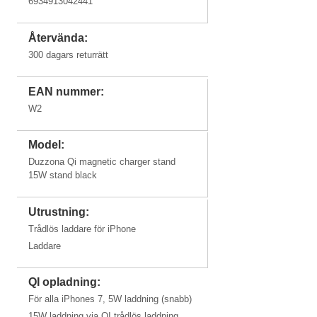
6934913042441
iPhone 12
iPhone 11
iPhone SE
iPhone 12
Återvända:
6,1"
Pro Max
2020
mini 5,4"
300 dagars returrätt
EAN nummer:
iPhone 11
iPhone 11
iPhone Xs
iPhone Xs
W2
Pro
Max
Model:
Duzzona Qi magnetic charger stand
iPhone Xr
iPhone X / 10
iPhone 8
iPhone 8
15W stand black
Plus
Utrustning:
Trådlös laddare för iPhone
Laddare
QI opladning:
För alla iPhones 7, 5W laddning (snabb)
15W laddning via QI trådlös laddning