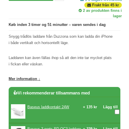
Frakt från
45
kr
2
av produkten finns i
lager
Køb inden 3 timer og 51 minutter – varen sendes i dag
Snygg trådlös laddare från Duzzona som kan ladda din iPhone
i både vertikalt och horisontellt läge.
Laddaren kan även fällas ihop så att den inte tar mycket plats
i fickan eller väskan.
Mer information ↓
👍Vi rekommenderar tillsammans med
Baseus laddkontakt 24W
+ 135 kr
Lägg till
Baseus 3-ports PD QC3 laddare
+ 329 kr
Lägg till