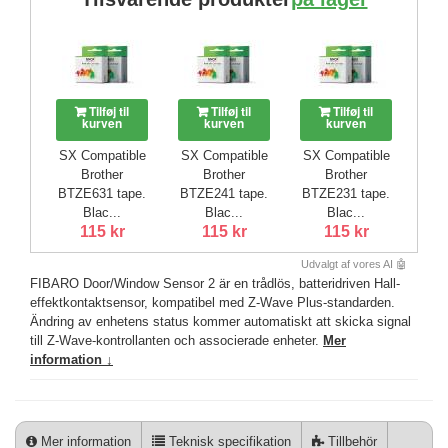
Tilføj til
Tilføj til
Tilføj til
kurven
kurven
kurven
SX Compatible
SX Compatible
SX Compatible
Brother
Brother
Brother
BTZE631 tape.
BTZE241 tape.
BTZE231 tape.
Blac...
Blac...
Blac...
115 kr
115 kr
115 kr
Udvalgt af vores AI 🤖
FIBARO Door/Window Sensor 2 är en trådlös, batteridriven Hall-
effektkontaktsensor, kompatibel med Z-Wave Plus-standarden.
Ändring av enhetens status kommer automatiskt att skicka signal
till Z-Wave-kontrollanten och associerade enheter.
Mer
information ↓
Mer information
Teknisk specifikation
Tillbehör