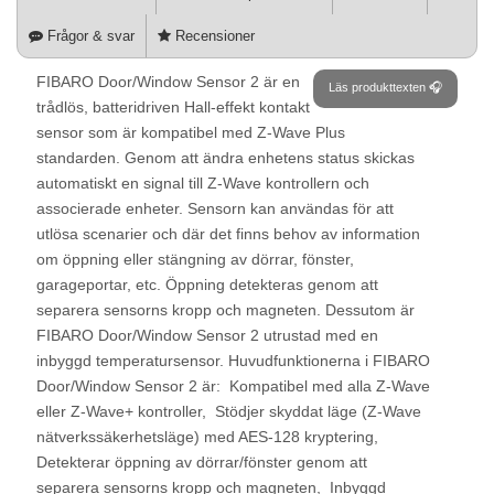
Frågor & svar
Recensioner
FIBARO Door/Window Sensor 2 är en
Läs produkttexten 🎧
trådlös, batteridriven Hall-effekt kontakt
sensor som är kompatibel med Z-Wave Plus
standarden. Genom att ändra enhetens status skickas
automatiskt en signal till Z-Wave kontrollern och
associerade enheter. Sensorn kan användas för att
utlösa scenarier och där det finns behov av information
om öppning eller stängning av dörrar, fönster,
garageportar, etc. Öppning detekteras genom att
separera sensorns kropp och magneten. Dessutom är
FIBARO Door/Window Sensor 2 utrustad med en
inbyggd temperatursensor. Huvudfunktionerna i FIBARO
Door/Window Sensor 2 är:  Kompatibel med alla Z-Wave
eller Z-Wave+ kontroller,  Stödjer skyddat läge (Z-Wave
nätverkssäkerhetsläge) med AES-128 kryptering, 
Detekterar öppning av dörrar/fönster genom att
separera sensorns kropp och magneten,  Inbyggd