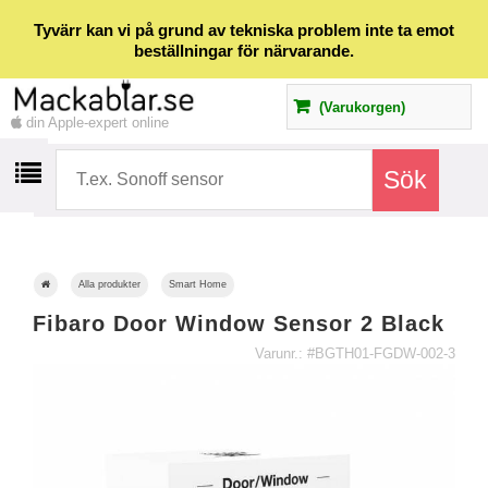
Tyvärr kan vi på grund av tekniska problem inte ta emot
beställningar för närvarande.
(Varukorgen)
din Apple-expert online
Alla produkter
Smart Home
Fibaro Door Window Sensor 2 Black
Varunr.: #BGTH01-FGDW-002-3