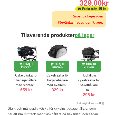
329,00kr
Frakt från
45
kr
Snart på lager igen
Förväntas fredag ​​den 7. aug.
Tilsvarende produkter
på lager
Tilføj til
Tilføj til
Tilføj til
kurven
kurven
kurven
Cykelväska för
Cykelväska för
Hopfällbar
bagagehållare
bagagehållare
cykelväska för
med sidofac...
med axelrem...
pakethållare
659 kr
329 kr
m...
295 kr
Udvalgt af vores AI 🤖
Stark och mångsidig väska för cykelns bagagehållare, som
har ett bra mittfack med flaskhållare på baksidan, och sedan