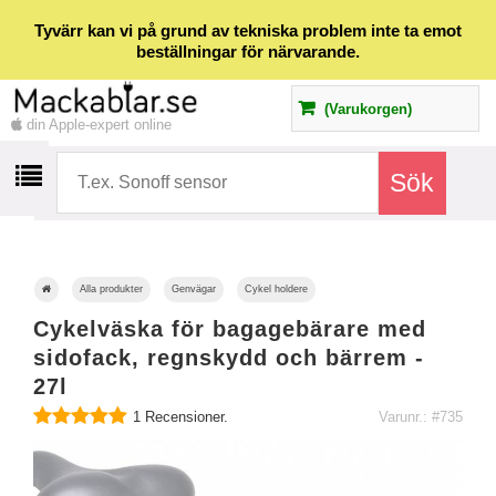
Tyvärr kan vi på grund av tekniska problem inte ta emot
beställningar för närvarande.
(Varukorgen)
din Apple-expert online
Alla produkter
Genvägar
Cykel holdere
Cykelväska för bagagebärare med
sidofack, regnskydd och bärrem -
27l
1
Recensioner.
Varunr.: #735