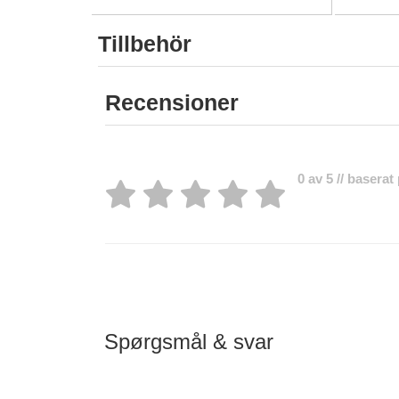
Tillbehör
Recensioner
0 av 5 // baserat
Spørgsmål & svar