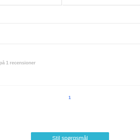
 på 1 recensioner
1
Stil spørgsmål