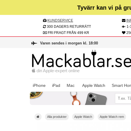
Tyvärr kan vi på gr
KUNDSERVICE
IN
300 DAGERS RETURRÄTT
1-
FRI FRAGT FRÅN 499 KR
25
Varen sendes i morgen kl. 18:00
din Apple-expert online
Apple Watch
iPhone
iPad
Mac
Smart Ho
Alla produkter
Apple Watch
Apple Watch rem