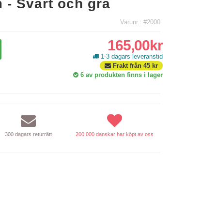
 - Svart och grå
Varunr.: #2000
165,00kr
1-3 dagars leveranstid
Frakt från
45
kr
6
av produkten finns i lager
300 dagars returrätt
200.000 danskar har köpt av oss