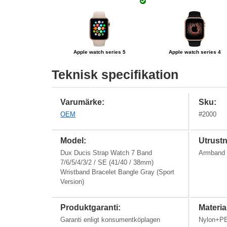
Apple watch series 5
Apple watch series 4
Teknisk specifikation
Varumärke:
Sku:
OEM
#
2000
Model:
Utrustn
Dux Ducis Strap Watch 7 Band
Armband
7/6/5/4/3/2 / SE (41/40 / 38mm)
Wristband Bracelet Bangle Gray (Sport
Version)
Produktgaranti:
Materia
Garanti enligt konsumentköplagen
Nylon+P