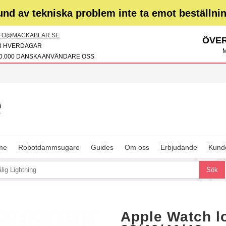
und av tekniska problem inte ta emot beställni
FO@MACKABLAR.SE
ÖVER
3 HVERDAGAR
M
0.000 DANSKA ANVÄNDARE OSS
me
Robotdammsugare
Guides
Om oss
Erbjudande
Kunde
Apple Watch 