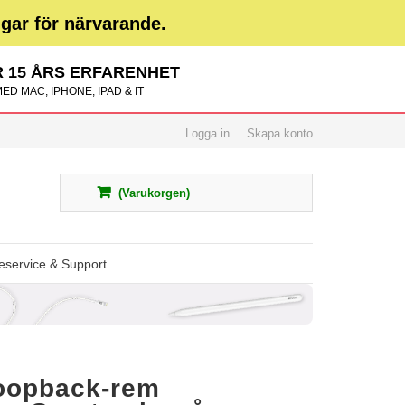
ngar för närvarande.
 15 ÅRS ERFARENHET
ED MAC, IPHONE, IPAD & IT
Logga in
Skapa konto
(Varukorgen)
service & Support
loopback-rem