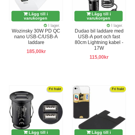
Lägg till i
Lägg till i
varukorgen
varukorgen
I lager.
I lager.
Wozinsky 30W PD QC
Dudao bil laddare med
nano USB-C/USB-A
USB-A port och fast
laddare
80cm Lightning kabel -
17W
185,00kr
115,00kr
Fri frakt
Fri frakt
Lägg till i
Lägg till i