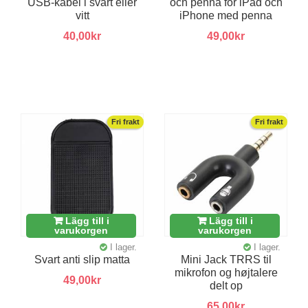
USB-kabel i svart eller
och penna för iPad och
vitt
iPhone med penna
40,00kr
49,00kr
Fri frakt
Fri frakt
Lägg till i
Lägg till i
varukorgen
varukorgen
I lager.
I lager.
Svart anti slip matta
Mini Jack TRRS til
mikrofon og højtalere
49,00kr
delt op
65,00kr