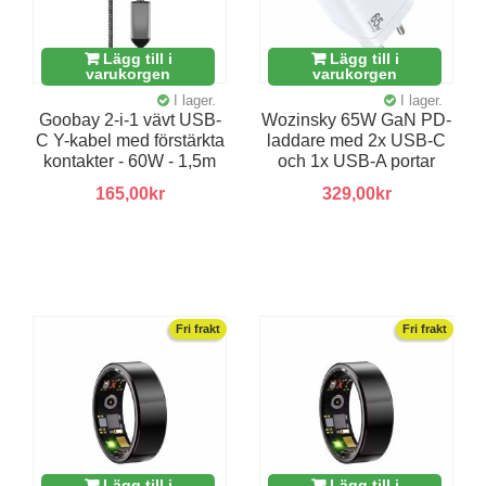
Lägg till i
Lägg till i
varukorgen
varukorgen
I lager.
I lager.
Goobay 2-i-1 vävt USB-
Wozinsky 65W GaN PD-
C Y-kabel med förstärkta
laddare med 2x USB-C
kontakter - 60W - 1,5m
och 1x USB-A portar
165,00kr
329,00kr
Fri frakt
Fri frakt
Lägg till i
Lägg till i