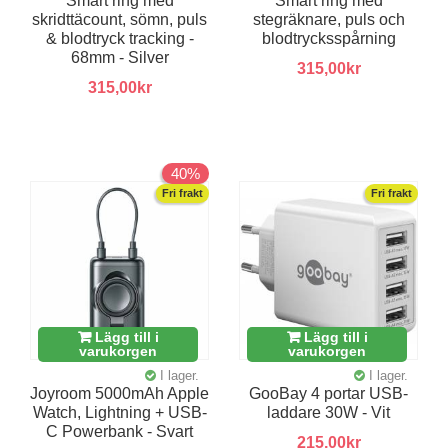
Smart ring med
Smart ring med
skridttäcount, sömn, puls
stegräknare, puls och
& blodtryck tracking -
blodtrycksspårning
68mm - Silver
315,00kr
315,00kr
40%
Fri frakt
Fri frakt
Lägg till i
Lägg till i
varukorgen
varukorgen
I lager.
I lager.
Joyroom 5000mAh Apple
GooBay 4 portar USB-
Watch, Lightning + USB-
laddare 30W - Vit
C Powerbank - Svart
215,00kr