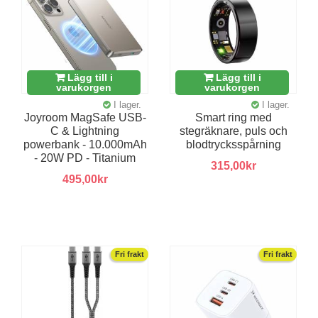
Lägg till i
Lägg till i
varukorgen
varukorgen
I lager.
I lager.
Joyroom MagSafe USB-
Smart ring med
C & Lightning
stegräknare, puls och
powerbank - 10.000mAh
blodtrycksspårning
- 20W PD - Titanium
315,00kr
495,00kr
Fri frakt
Fri frakt