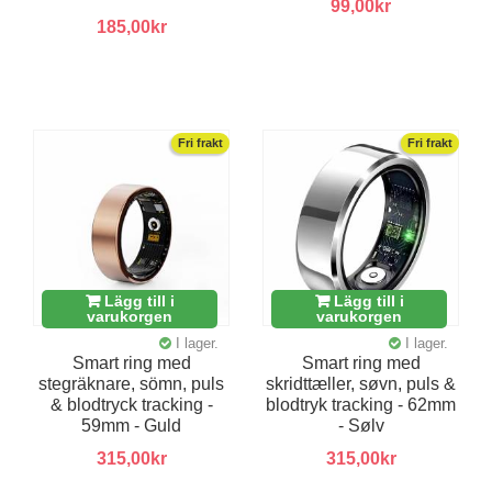
99,00kr
185,00kr
Fri frakt
Fri frakt
Lägg till i
Lägg till i
varukorgen
varukorgen
I lager.
I lager.
Smart ring med
Smart ring med
stegräknare, sömn, puls
skridttæller, søvn, puls &
& blodtryck tracking -
blodtryk tracking - 62mm
59mm - Guld
- Sølv
315,00kr
315,00kr