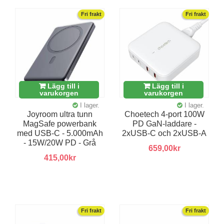
Fri frakt
Fri frakt
Lägg till i
Lägg till i
varukorgen
varukorgen
I lager.
I lager.
Joyroom ultra tunn
Choetech 4-port 100W
MagSafe powerbank
PD GaN-laddare -
med USB-C - 5.000mAh
2xUSB-C och 2xUSB-A
- 15W/20W PD - Grå
659,00kr
415,00kr
Fri frakt
Fri frakt