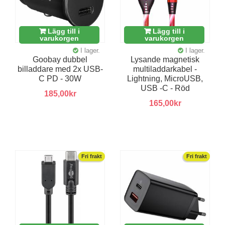
Lägg till i
Lägg till i
varukorgen
varukorgen
I lager.
I lager.
Goobay dubbel
Lysande magnetisk
billaddare med 2x USB-
multiladdarkabel -
C PD - 30W
Lightning, MicroUSB,
USB -C - Röd
185,00kr
165,00kr
Fri frakt
Fri frakt