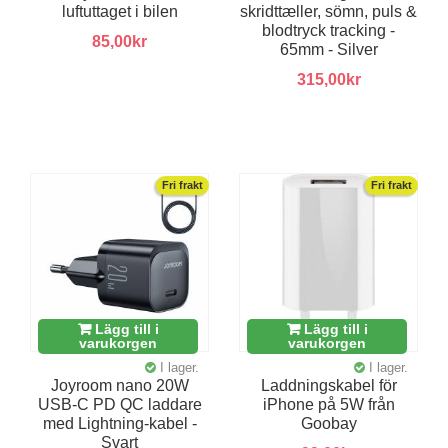
luftuttaget i bilen
skridttæller, sömn, puls &
blodtryck tracking -
85,00kr
65mm - Silver
315,00kr
Fri frakt
Fri frakt
Lägg till i
Lägg till i
varukorgen
varukorgen
I lager.
I lager.
Joyroom nano 20W
Laddningskabel för
USB-C PD QC laddare
iPhone på 5W från
med Lightning-kabel -
Goobay
Svart