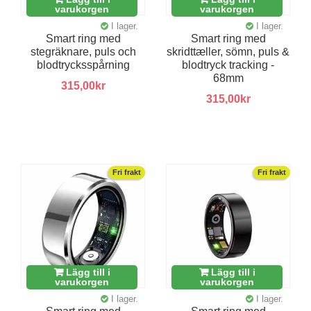
varukorgen
varukorgen
I lager.
I lager.
Smart ring med
Smart ring med
stegräknare, puls och
skridttæller, sömn, puls &
blodtrycksspårning
blodtryck tracking -
68mm
315,00kr
315,00kr
Fri frakt
Fri frakt
Lägg till i
Lägg till i
varukorgen
varukorgen
I lager.
I lager.