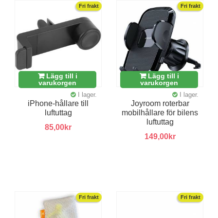
Fri frakt
Fri frakt
Lägg till i
Lägg till i
varukorgen
varukorgen
I lager.
I lager.
iPhone-hållare till
Joyroom roterbar
luftuttag
mobilhållare för bilens
luftuttag
85,00kr
149,00kr
Fri frakt
Fri frakt