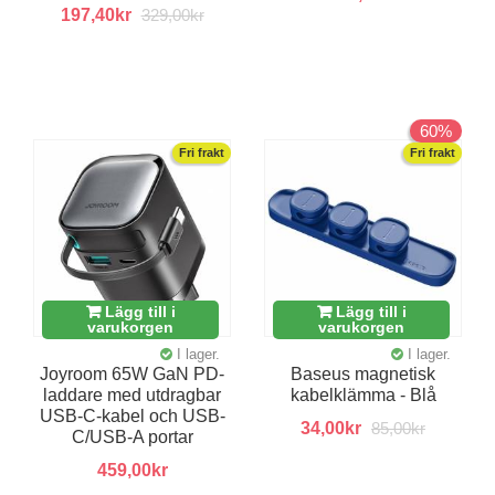
197,40kr
329,00kr
60%
Fri frakt
Fri frakt
Lägg till i
Lägg till i
varukorgen
varukorgen
I lager.
I lager.
Joyroom 65W GaN PD-
Baseus magnetisk
laddare med utdragbar
kabelklämma - Blå
USB-C-kabel och USB-
34,00kr
85,00kr
C/USB-A portar
459,00kr