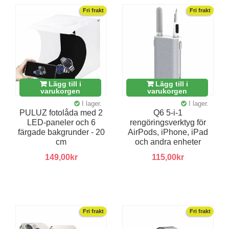
Fri frakt
Fri frakt
Lägg till i
Lägg till i
varukorgen
varukorgen
I lager.
I lager.
PULUZ fotolåda med 2
Q6 5-i-1
LED-paneler och 6
rengöringsverktyg för
färgade bakgrunder - 20
AirPods, iPhone, iPad
cm
och andra enheter
149,00kr
115,00kr
Fri frakt
Fri frakt